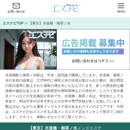
お問い合わせ
MENU
エスナビTOP
 ≫ 【東京】水道橋・御茶ノ水
水道橋駅と御茶ノ水駅は、中央・総武線で隣接しています。水道橋・御茶ノ
水の名前の由来は、江戸時代に神田上水の水道が架けられた橋や、徳川秀忠
の茶の湯用に献上された湯島の湧き水にちなんでいます。多くの歴史的な建
造物や施設があります。湯島聖堂や神田明神などの寺社や、ニコライ堂や東
京ドームなどの文化施設が有名です。水道橋・御茶ノ水は、学生街としても
有名で、明治大学や日本大学などの大学や専門学校が多く立地しています。
数は少ないながらも優良メンズエステ店があるおススメのエリアです。今回
は、エスナビがおススメする人気メンズエステ店をランキング形式でご紹介
します。クチコミ、体験レポもどうぞご覧ください。
【東京】水道橋・御茶ノ水
メンズエステ