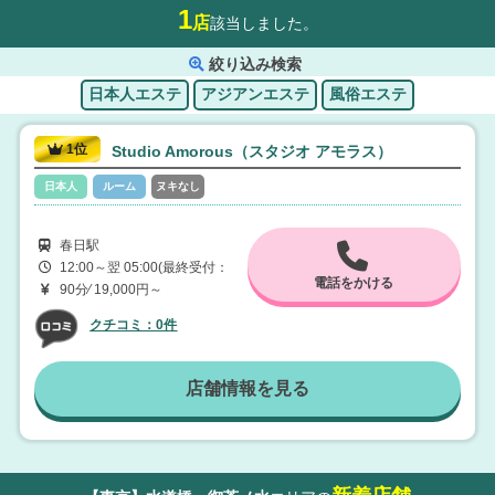
1
店
該当しました。
絞り込み検索
1位
Studio Amorous（スタジオ アモラス）
日本人
ルーム
ヌキなし
春日駅
12:00～翌 05:00(最終受付：
電話をかける
翌1:00)
90分⁄ 19,000円～
クチコミ：0件
店舗情報を見る