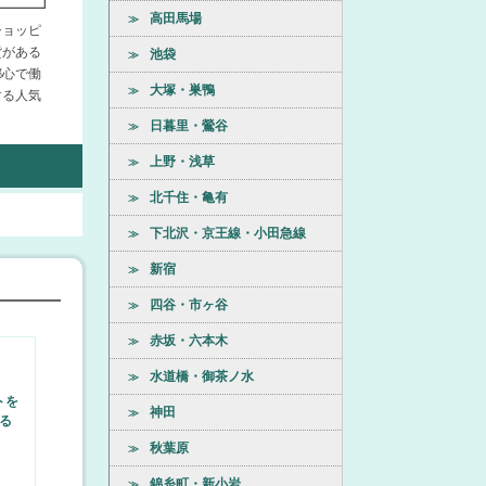
高田馬場
≫
ショッピ
貨がある
池袋
≫
都心で働
大塚・巣鴨
≫
する人気
日暮里・鶯谷
≫
上野・浅草
≫
北千住・亀有
≫
下北沢・京王線・小田急線
≫
新宿
≫
四谷・市ヶ谷
≫
赤坂・六本木
≫
水道橋・御茶ノ水
≫
トを
神田
≫
る
秋葉原
≫
錦糸町・新小岩
≫