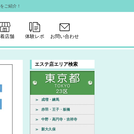
をご紹介！
着店舗
体験レポ
お問い合わせ
エステ店エリア検索
成増・練馬
≫
赤羽・王子・板橋
≫
中野・高円寺・吉祥寺
≫
新大久保
≫