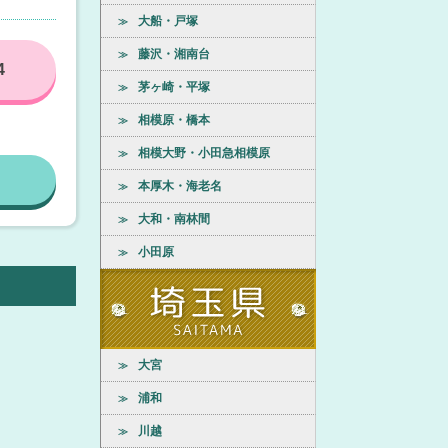
大船・戸塚
≫
藤沢・湘南台
≫
4
茅ヶ崎・平塚
≫
相模原・橋本
≫
相模大野・小田急相模原
≫
本厚木・海老名
≫
大和・南林間
≫
小田原
≫
大宮
≫
浦和
≫
川越
≫