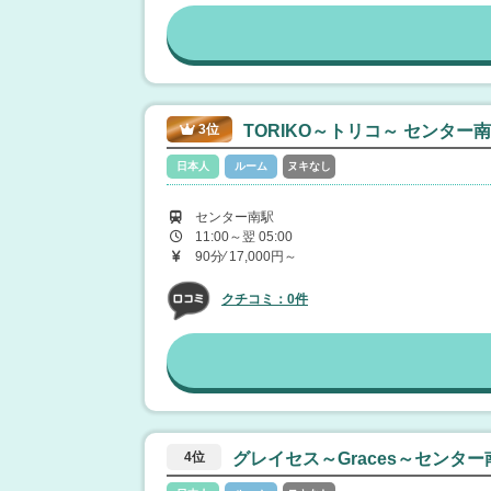
3位
TORIKO～トリコ～ センター南
日本人
ルーム
ヌキなし
センター南駅
11:00～翌 05:00
90分⁄ 17,000円～
クチコミ：0件
4位
グレイセス～Graces～センター