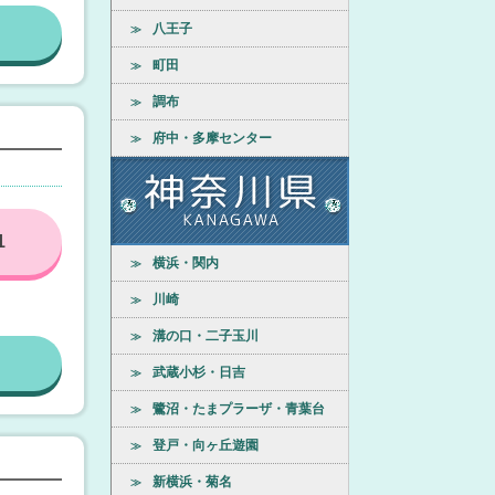
八王子
≫
町田
≫
調布
≫
府中・多摩センター
≫
1
横浜・関内
≫
川崎
≫
溝の口・二子玉川
≫
武蔵小杉・日吉
≫
鷺沼・たまプラーザ・青葉台
≫
登戸・向ヶ丘遊園
≫
新横浜・菊名
≫