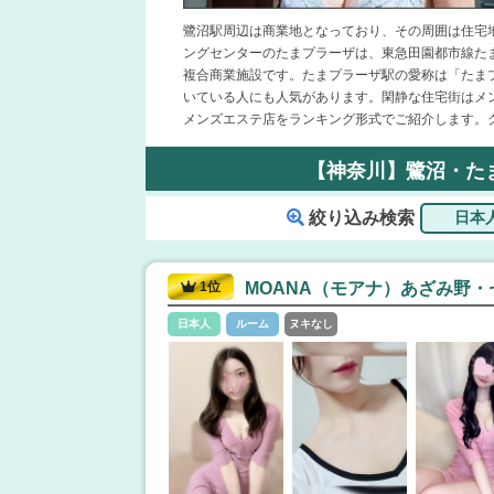
鷺沼駅周辺は商業地となっており、その周囲は住宅
ングセンターのたまプラーザは、東急田園都市線た
複合商業施設です。たまプラーザ駅の愛称は「たま
いている人にも人気があります。閑静な住宅街はメ
メンズエステ店をランキング形式でご紹介します。
【神奈川】鷺沼・た
絞り込み検索
1位
MOANA（モアナ）あざみ野
日本人
ルーム
ヌキなし