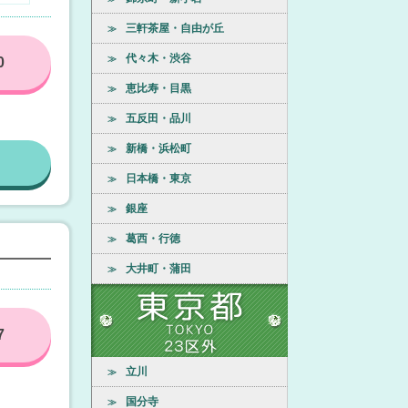
三軒茶屋・自由が丘
≫
代々木・渋谷
≫
0
恵比寿・目黒
≫
五反田・品川
≫
新橋・浜松町
≫
日本橋・東京
≫
銀座
≫
葛西・行徳
≫
大井町・蒲田
≫
7
立川
≫
国分寺
≫