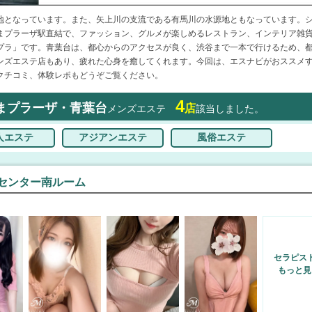
地となっています。また、矢上川の支流である有馬川の水源地ともなっています。
まプラーザ駅直結で、ファッション、グルメが楽しめるレストラン、インテリア雑
プラ」です。青葉台は、都心からのアクセスが良く、渋谷まで一本で行けるため、
ンズエステ店もあり、疲れた心身を癒してくれます。今回は、エスナビがおススメ
クチコミ、体験レポもどうぞご覧ください。
4
まプラーザ・青葉台
店
メンズエステ
該当しました。
・センター南ルーム
セラピス
もっと見