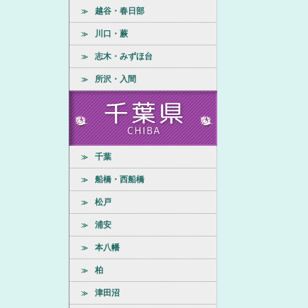
越谷・春日部
≫
川口・蕨
≫
志木・みずほ台
≫
所沢・入間
≫
千葉
≫
船橋・西船橋
≫
松戸
≫
浦安
≫
本八幡
≫
柏
≫
津田沼
≫