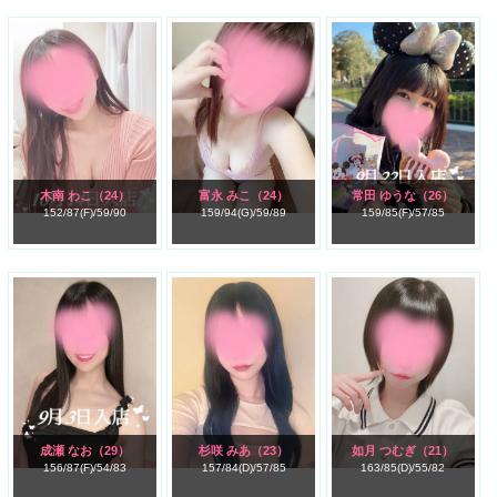
木南 わこ
（24）
富永 みこ
（24）
常田 ゆうな
（26）
152/
87(F)/
59/
90
159/
94(G)/
59/
89
159/
85(F)/
57/
85
成瀬 なお
（29）
杉咲 みあ
（23）
如月 つむぎ
（21）
156/
87(F)/
54/
83
157/
84(D)/
57/
85
163/
85(D)/
55/
82