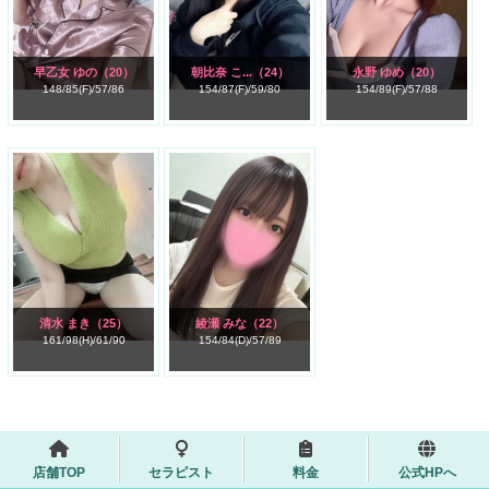
早乙女 ゆの
（20）
朝比奈 こ...
（24）
永野 ゆめ
（20）
148/
85(F)/
57/
86
154/
87(F)/
59/
80
154/
89(F)/
57/
88
清水 まき
（25）
綾瀬 みな
（22）
161/
98(H)/
61/
90
154/
84(D)/
57/
89
店舗TOP
セラピスト
料金
公式HPへ