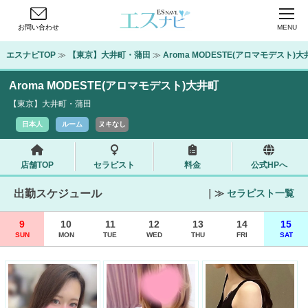
お問い合わせ
MENU
エスナビTOP
 ≫ 
【東京】大井町・蒲田
 ≫ 
Aroma MODESTE(アロマモデスト)大
Aroma MODESTE(アロマモデスト)大井町
【東京】大井町・蒲田
日本人
ルーム
ヌキなし
店舗TOP
セラピスト
料金
公式HPへ
出勤スケジュール
｜≫
セラピスト一覧
9
10
11
12
13
14
15
SUN
MON
TUE
WED
THU
FRI
SAT