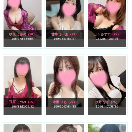
咲良 ふみの
（26）
甘井 ふーあ
（21）
山下 みすず
（27）
155/
87(F)/
56/
84
169/
85(E)/
58/
87
163/
85(F)/
59/
85
豆原 このみ
（25）
永瀬 りあ
（27）
水野 なぎ
（25）
166/
83(D)/
57/
82
166/
70(D)/
84/
85
154/
84(D)/
58/
86