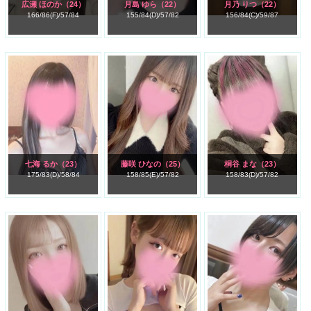
広瀬 ほのか
（24）
月島 ゆら
（22）
月乃 りつ
（22）
166/
86(F)/
57/
84
155/
84(D)/
57/
82
156/
84(C)/
59/
87
七海 るか
（23）
藤咲 ひなの
（25）
桐谷 まな
（23）
175/
83(D)/
58/
84
158/
85(E)/
57/
82
158/
83(D)/
57/
82