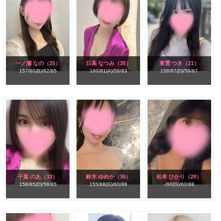
一ノ瀬 なの
（25）
日高 なつみ
（35）
東雲 つき
（21）
157/
80(B)/
62/
85
160/
81(A)/
56/
83
158/
87(D)/
59/
87
千葉 のあ
（33）
鈴木 ゆめか
（36）
松本 ひかり
（28）
158/
85(D)/
58/
85
155/
88(G)/
60/
88
-/
90(G)/
60/
88