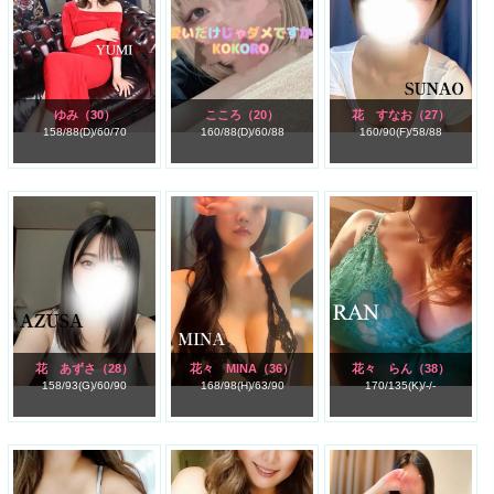
ゆみ
（30）
こころ
（20）
花 すなお
（27）
158/
88(D)/
60/
70
160/
88(D)/
60/
88
160/
90(F)/
58/
88
花 あずさ
（28）
花々 MINA
（36）
花々 らん
（38）
158/
93(G)/
60/
90
168/
98(H)/
63/
90
170/
135(K)/
-/
-