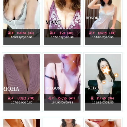
花々 HARU
（43）
花々 まみ
（40）
花々 ほのか
（44）
160/
99(G)/
65/
98
167/
105(J)/
63/
98
164/
88(E)/
60/
90
花々 りおは
（38）
花々 めぐみ
（40）
花 れいみ
（34）
157/
92(H)/
60/
85
164/
90(G)/
60/
88
161/
81(D)/
58/
80