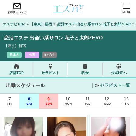
お問い合わせ
MENU
エスナビTOP
 ≫ 
【東京】新宿
 ≫ 
恋活エステ 出会い系サロン 花子と太郎ZERO
 
恋活エステ 出会い系サロン 花子と太郎ZERO
【東京】新宿
日本人
出張
ヌキなし
店舗TOP
セラピスト
料金
公式HPへ
出勤スケジュール
｜≫
セラピスト一覧
7
8
9
10
11
12
13
FRI
SAT
SUN
MON
TUE
WED
THU