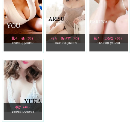
花々 優
（38）
花々 ありす
（40）
花々 はるな
（36）
158/
93(H)/
60/
88
163/
88(D)/
60/
89
165/
88(E)/
62/
90
ゆか
（46）
155/
88(D)/
60/
85