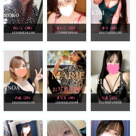
れいこ
（38）
まいこ
（37）
きり
（34）
153/
88(E)/
61/
88
170/
88(F)/
68/
90
160/
70(G)/
62/
90
のあ
（23）
まりえ
（40）
りあ
（23）
160/
93(H)/
62/
93
156/
89(E)/
59/
86
152/
88(F)/
58/
88