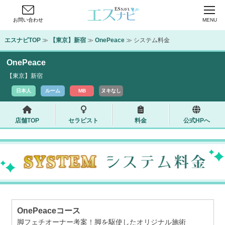
お問い合わせ
MENU
エスナビTOP
 ≫ 
【東京】新宿
 ≫ 
OnePeace
 ≫ システム料金
OnePeace
【東京】新宿
日本人
ルーム
MB
ヌキなし
店舗TOP
セラピスト
料金
公式HPへ
OnePeaceコース
脚フェチオーナー考案！脚を駆使したオリジナル施術