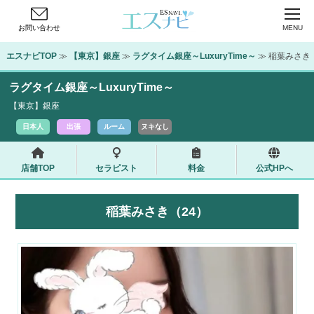
お問い合わせ
MENU
エスナビTOP
 ≫ 
【東京】銀座
 ≫ 
ラグタイム銀座～LuxuryTime～
 ≫ 稲葉みさき
ラグタイム銀座～LuxuryTime～
【東京】銀座
日本人
出張
ルーム
ヌキなし
店舗TOP
セラピスト
料金
公式HPへ
稲葉みさき（24）