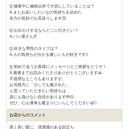
Q.接客中に施術以外で大切にしていることは？
A.またお会いしたいなの気持ちを込めた
全力の笑顔でお見送りします😊
Q.お出かけするならどこに行きたい？
A.パン屋さん🥐
Q.好きな男性のタイプは？
A.人の気持ちが分かる優しい人が好きです🯌
Q.初めて会うお客様にメッセージとご挨拶をどうぞ！
A.最後までお読みくださりありがとうございます🙏
不器用なところもありますが、
お兄様方に「少しでも癒された」
と思っていただきたい気持ちは
誰にも負けない自信があります🤲🏻
ぜひ、心も身体も暖まりにいらしてください🍏🯌
お店からのコメント
黒く長い髪に、清潔感のある顔立ち