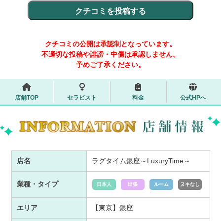
クチコミの公開は承認制となっています。
不適切な投稿や誹謗・中傷は承認しません。
予めご了承ください。
店舗TOP
セラピスト
料金
公式HPへ
店名
ラグタイム銀座～LuxuryTime～
業種・タイプ
日本人
出張
ルーム
ヌキなし
エリア
【東京】銀座