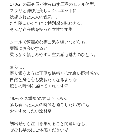
170cmの高身長が生み出す圧巻のモデル体型。
スラリと伸びた美しいシルエットに、
洗練された大人の色気…。
ただ隣にいるだけで特別感を味わえる、
そんな存在感を持った女性です💐
クールで綺麗めな雰囲気を纏いながらも、
実際にお会いすると
柔らかく親しみやすい空気感も魅力のひとつ。
さらに、
寄り添うように丁寧な施術と心地良い距離感で、
自然と身も心も委ねたくなるような
癒しの時間を届けてくれます🤍
“ルックス重視”の方はもちろん、
落ち着いた大人の時間を過ごしたい方にも
おすすめしたい逸材💎
初出勤から注目を集めること間違いなし。
ぜひお早めにご体感ください🌙