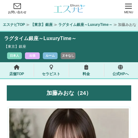
お問い合わせ
MENU
エスナビTOP
 ≫ 
【東京】銀座
 ≫ 
ラグタイム銀座～LuxuryTime～
 ≫ 加藤みおな
ラグタイム銀座～LuxuryTime～
【東京】銀座
日本人
出張
ルーム
ヌキなし
店舗TOP
セラピスト
料金
公式HPへ
加藤みおな（24）