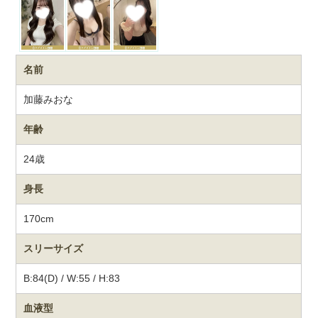
名前
加藤みおな
年齢
24歳
身長
170cm
スリーサイズ
B:84(D) / W:55 / H:83
血液型