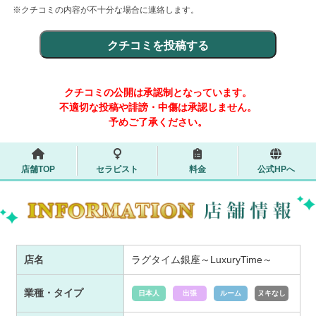
※クチコミの内容が不十分な場合に連絡します。
クチコミの公開は承認制となっています。
不適切な投稿や誹謗・中傷は承認しません。
予めご了承ください。
店舗TOP
セラピスト
料金
公式HPへ
店名
ラグタイム銀座～LuxuryTime～
業種・タイプ
日本人
出張
ルーム
ヌキなし