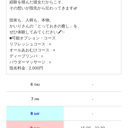
経験を積んだ彼女だからこそ、
その想いが指先から伝わってきます🌿
技術も、人柄も、本物。
かいりさんの「とっておきの癒し」を、
ぜひ体験してみてください🖋️✨
■可能オプション・コース
リフレッシュコース : ×
オールあおむけコース : ×
ディープリンパ : ○
パウダーマッサージ : ○
指名料金 : 2,000円
6
-
THU
7
-
FRI
8
-
SAT