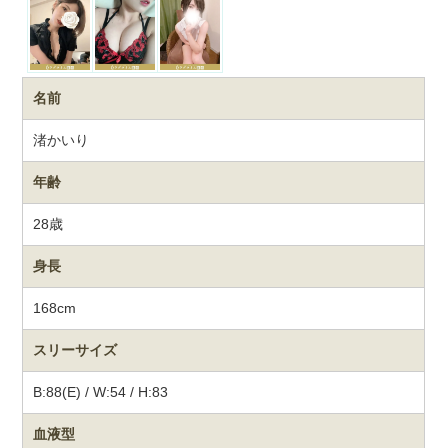
名前
渚かいり
年齢
28歳
身長
168cm
スリーサイズ
B:88(E) / W:54 / H:83
血液型