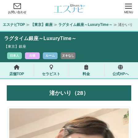
お問い合わせ
MENU
エスナビTOP
 ≫ 
【東京】銀座
 ≫ 
ラグタイム銀座～LuxuryTime～
 ≫ 渚かいり
ラグタイム銀座～LuxuryTime～
【東京】銀座
日本人
出張
ルーム
ヌキなし
店舗TOP
セラピスト
料金
公式HPへ
渚かいり（28）