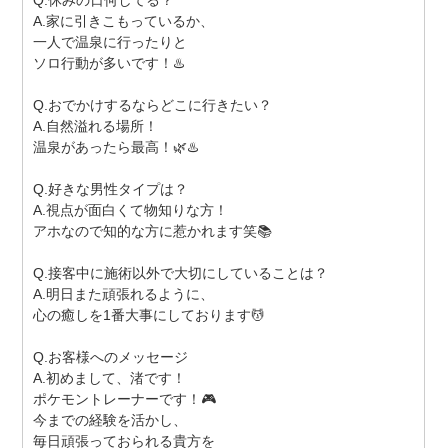
Q.休みの日何してる？
A.家に引きこもっているか、
一人で温泉に行ったりと
ソロ行動が多いです！♨️
Q.おでかけするならどこに行きたい？
A.自然溢れる場所！
温泉があったら最高！🌿♨️
Q.好きな男性タイプは？
A.視点が面白くて物知りな方！
アホなので知的な方に惹かれます笑📚
Q.接客中に施術以外で大切にしていることは？
A.明日また頑張れるように、
心の癒しを1番大事にしております💆
Q.お客様へのメッセージ
A.初めまして、渚です！
ポケモントレーナーです！🎮
今までの経験を活かし、
毎日頑張っておられる貴方を