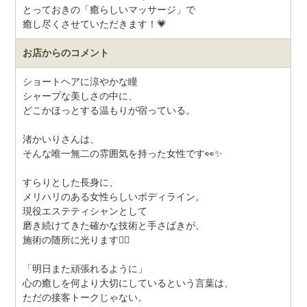
とっておきの「癒らしいマッサージ」で
癒し尽くさせていただきます！💗
お店からのコメント
ショートヘアに涼やかな瞳
シャープな美しさの中に、
どこかほっとする温もりが宿っている。
渚かいりさんは、
そんな唯一無二の雰囲気を持った女性です👀✨
すらりとした長身に、
メリハリのある女性らしいボディライン。
現役エステティシャンとして
磨き続けてきた確かな技術と手さばきが、
施術の随所に光ります💆‍♀️
「明日また頑張れるように」
心の癒しを何より大切にしているという言葉は、
ただの接客トークじゃない。