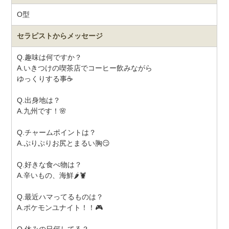
O型
セラピストから
メッセージ
Q.趣味は何ですか？
A.いきつけの喫茶店でコーヒー飲みながら
ゆっくりする事☕
Q.出身地は？
A.九州です！🌸
Q.チャームポイントは？
A.ぷりぷりお尻とまるい胸😏
Q.好きな食べ物は？
A.辛いもの、海鮮🌶️🦞
Q.最近ハマってるものは？
A.ポケモンユナイト！！🎮