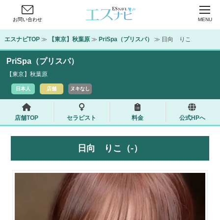
お問い合わせ
MENU
エスナビTOP
 ≫ 
【東京】秋葉原
 ≫ 
PriSpa（プリスパ）
 ≫ 日向　りこ
PriSpa（プリスパ）
【東京】秋葉原
日本人
店舗
ヌキなし
店舗TOP
セラピスト
料金
公式HPへ
日向 りこ（-）