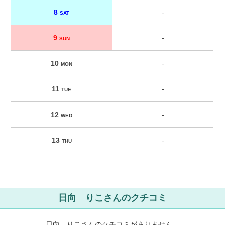
8
-
SAT
9
-
SUN
10
-
MON
11
-
TUE
12
-
WED
13
-
THU
日向 りこさんのクチコミ
日向 りこさんのクチコミがありません。