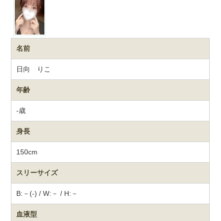
名前
日向 りこ
年齢
-歳
身長
150cm
スリーサイズ
B:－(-) / W:－ / H:－
血液型