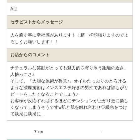
A型
セラピストから
メッセージ
人を癒す事に幸福感があります！！精一杯頑張りますのでよ
ろしくお願いします！！
お店からのコメント
ナチュラルな笑顔がとっても魅力的♡寄り添う距離の近さ、
人懐っこさ♪
そして、『大胆な施術が得意♪』オイルたっぷりのとろける
ような濃厚施術はメンズエステ好きの男性であれば誰もがリ
ピートをしたくなることでしょう♪
お客様が反応すればするほどにテンションが上がり更に楽し
くなってしまうそうですw肌と肌を触れ合わせ♡緩急をつけ
て執拗に執拗に…
7
-
FRI