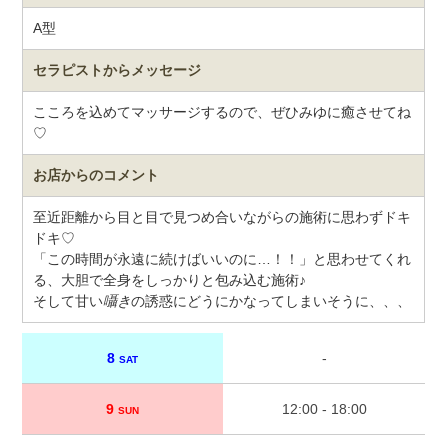
A型
セラピストから
メッセージ
こころを込めてマッサージするので、ぜひみゆに癒させてね
♡
お店からのコメント
至近距離から目と目で見つめ合いながらの施術に思わずドキ
ドキ♡
「この時間が永遠に続けばいいのに…！！」と思わせてくれ
る、大胆で全身をしっかりと包み込む施術♪
そして甘い
囁き
の誘惑にどうにかなってしまいそうに、、、
8
-
SAT
9
12:00 - 18:00
SUN