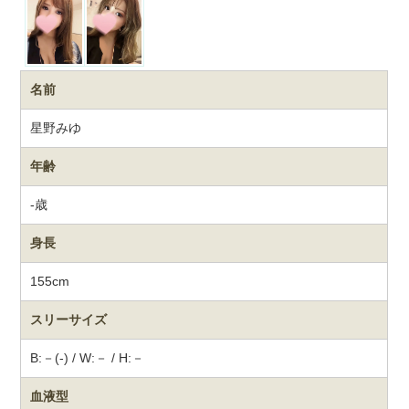
名前
星野みゆ
年齢
-歳
身長
155cm
スリーサイズ
B:－(-) / W:－ / H:－
血液型