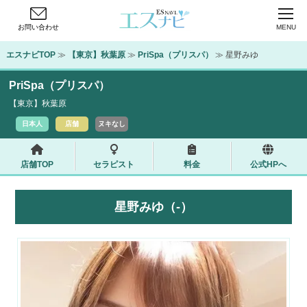
お問い合わせ
MENU
エスナビTOP
 ≫ 
【東京】秋葉原
 ≫ 
PriSpa（プリスパ）
 ≫ 星野みゆ
PriSpa（プリスパ）
【東京】秋葉原
日本人
店舗
ヌキなし
店舗TOP
セラピスト
料金
公式HPへ
星野みゆ（-）