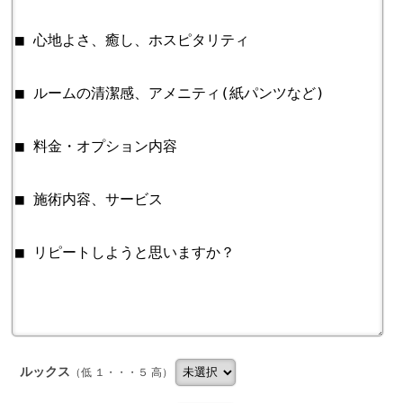
ルックス
（低 １・・・５ 高）