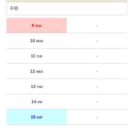
不明
9
-
SUN
10
-
MON
11
-
TUE
12
-
WED
13
-
THU
14
-
FRI
15
-
SAT