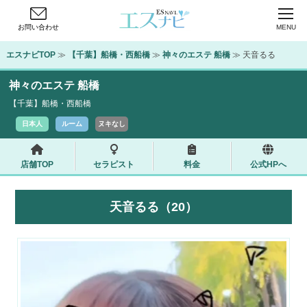
お問い合わせ
MENU
エスナビTOP
 ≫ 
【千葉】船橋・西船橋
 ≫ 
神々のエステ 船橋
 ≫ 天音るる
神々のエステ 船橋
【千葉】船橋・西船橋
日本人
ルーム
ヌキなし
店舗TOP
セラピスト
料金
公式HPへ
天音るる（20）