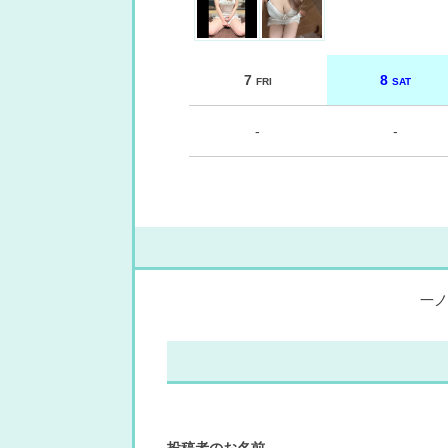
7
8
FRI
SAT
-
-
一ノ
投稿者のお名前