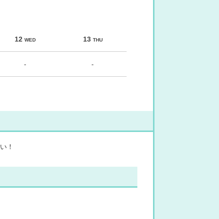
12
13
WED
THU
-
-
い！