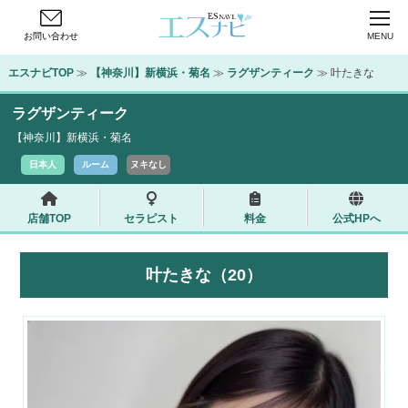
お問い合わせ
MENU
エスナビTOP
 ≫ 
【神奈川】新横浜・菊名
 ≫ 
ラグザンティーク
 ≫ 叶たきな
ラグザンティーク
【神奈川】新横浜・菊名
日本人
ルーム
ヌキなし
店舗TOP
セラピスト
料金
公式HPへ
叶たきな（20）