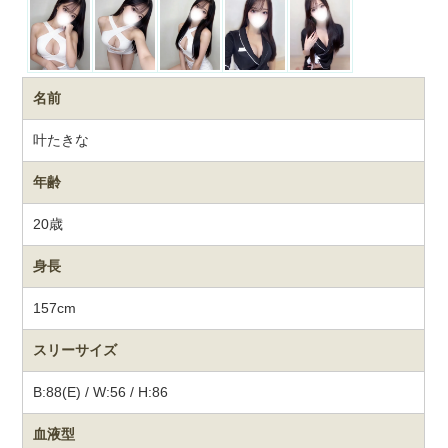
名前
叶たきな
年齢
20歳
身長
157cm
スリーサイズ
B:88(E) / W:56 / H:86
血液型