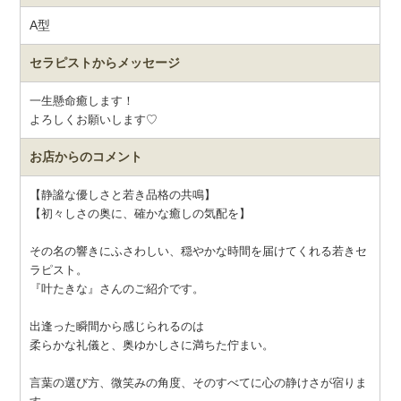
A型
セラピストから
メッセージ
一生懸命癒します！
よろしくお願いします♡
お店からのコメント
【静謐な優しさと若き品格の共鳴】
【初々しさの奥に、確かな癒しの気配を】
その名の響きにふさわしい、穏やかな時間を届けてくれる若きセ
ラピスト。
『叶たきな』さんのご紹介です。
出逢った瞬間から感じられるのは
柔らかな礼儀と、奥ゆかしさに満ちた佇まい。
言葉の選び方、微笑みの角度、そのすべてに心の静けさが宿りま