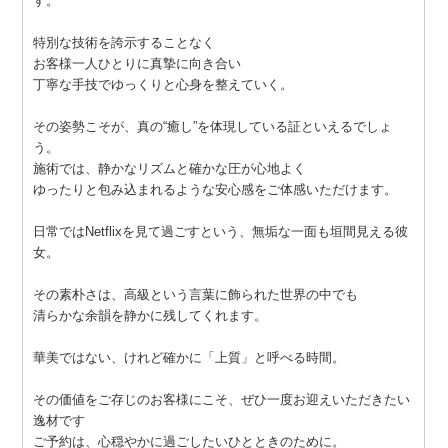
す。
特別な技術を誇示することなく
お客様一人ひとりに真摯に向き合い
丁寧な手技でゆっくりと心身を整えていく。
その姿勢こそが、真の“癒し”を体現している証といえるでしょ
う。
施術では、静かなリズムと確かな圧が心地よく
ゆったりと包み込まれるような安心感をご体感いただけます。
日常ではNetflixを見て過ごすという、無垢な一面も垣間見える彼
女。
その素朴さは、高級という言葉に飾られた世界の中でも
清らかな余韻を静かに残してくれます。
華美ではない、けれど確かに「上質」と呼べる時間。
その価値をご存じのお客様にこそ、ぜひ一度お迎えいただきたい
逸材です
ご予約は、心穏やかに過ごしたいひとときのために。