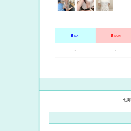
8
9
SAT
SUN
-
-
七海