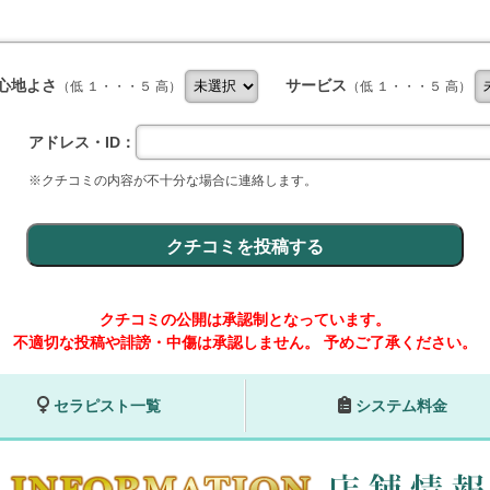
心地よさ
サービス
（低 １・・・５ 高）
（低 １・・・５ 高）
アドレス・ID：
※クチコミの内容が不十分な場合に連絡します。
クチコミの公開は承認制となっています。
不適切な投稿や誹謗・中傷は承認しません。
予めご了承ください。
セラピスト一覧
システム料金