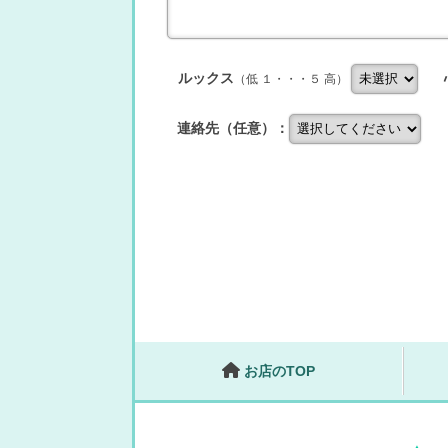
ルックス
（低 １・・・５ 高）
連絡先（任意）：
お店のTOP