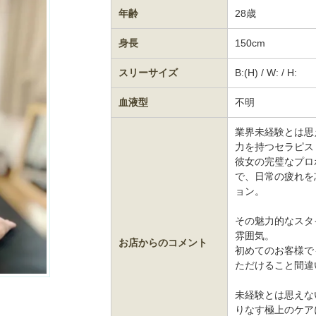
年齢
28歳
身長
150cm
スリーサイズ
B:(H) / W: / H:
血液型
不明
業界未経験とは思
力を持つセラピス
彼女の完璧なプロ
で、日常の疲れを
ョン。
その魅力的なスタ
雰囲気。
お店からのコメント
初めてのお客様で
ただけること間違
未経験とは思えな
りなす極上のケア