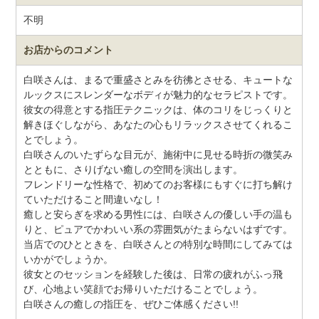
不明
お店からのコメント
白咲さんは、まるで重盛さとみを彷彿とさせる、キュートな
ルックスにスレンダーなボディが魅力的なセラピストです。
彼女の得意とする指圧テクニックは、体のコリをじっくりと
解きほぐしながら、あなたの心もリラックスさせてくれるこ
とでしょう。
白咲さんのいたずらな目元が、施術中に見せる時折の微笑み
とともに、さりげない癒しの空間を演出します。
フレンドリーな性格で、初めてのお客様にもすぐに打ち解け
ていただけること間違いなし！
癒しと安らぎを求める男性には、白咲さんの優しい手の温も
りと、ピュアでかわいい系の雰囲気がたまらないはずです。
当店でのひとときを、白咲さんとの特別な時間にしてみては
いかがでしょうか。
彼女とのセッションを経験した後は、日常の疲れがふっ飛
び、心地よい笑顔でお帰りいただけることでしょう。
白咲さんの癒しの指圧を、ぜひご体感ください!!