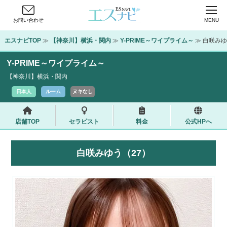
お問い合わせ
MENU
エスナビTOP
 ≫ 
【神奈川】横浜・関内
 ≫ 
Y-PRIME～ワイプライム～
 ≫ 白咲み
Y-PRIME～ワイプライム～
【神奈川】横浜・関内
日本人
ルーム
ヌキなし
店舗TOP
セラピスト
料金
公式HPへ
白咲みゆう（27）