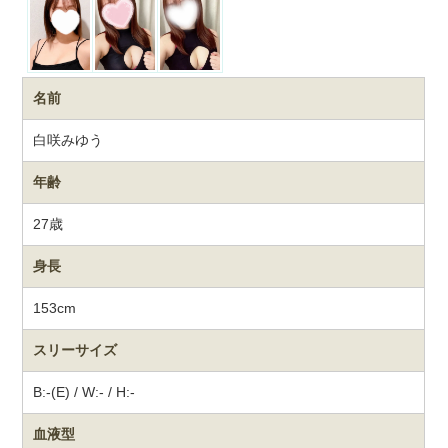
名前
白咲みゆう
年齢
27歳
身長
153cm
スリーサイズ
B:-(E) / W:- / H:-
血液型