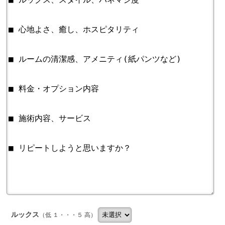
ルックス
（低 １・・・５ 高）