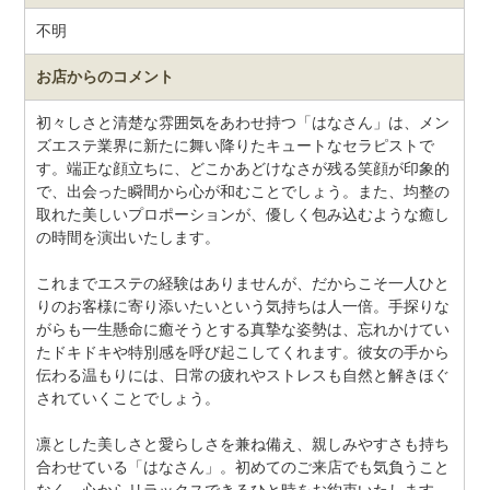
不明
お店からのコメント
初々しさと清楚な雰囲気をあわせ持つ「はなさん」は、メン
ズエステ業界に新たに舞い降りたキュートなセラピストで
す。端正な顔立ちに、どこかあどけなさが残る笑顔が印象的
で、出会った瞬間から心が和むことでしょう。また、均整の
取れた美しいプロポーションが、優しく包み込むような癒し
の時間を演出いたします。
これまでエステの経験はありませんが、だからこそ一人ひと
りのお客様に寄り添いたいという気持ちは人一倍。手探りな
がらも一生懸命に癒そうとする真摯な姿勢は、忘れかけてい
たドキドキや特別感を呼び起こしてくれます。彼女の手から
伝わる温もりには、日常の疲れやストレスも自然と解きほぐ
されていくことでしょう。
凛とした美しさと愛らしさを兼ね備え、親しみやすさも持ち
合わせている「はなさん」。初めてのご来店でも気負うこと