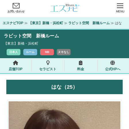
お問い合わせ
MENU
エスナビTOP
 ≫ 
【東京】新橋・浜松町
 ≫ 
ラビット空間　新橋ルーム
 ≫ はな
ラビット空間 新橋ルーム
【東京】新橋・浜松町
日本人
ルーム
MB
ヌキなし
店舗TOP
セラピスト
料金
公式HPへ
はな（25）