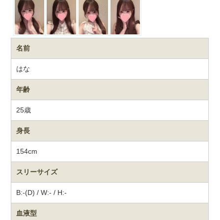
名前
はな
年齢
25歳
身長
154cm
スリーサイズ
B:-(D) / W:- / H:-
血液型