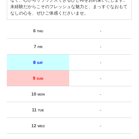
なく、心からリラックスできるひと時をお約束いたします。
未経験だからこそのフレッシュな魅力と、まっすぐなおもて
なしの心を、ぜひご体感くださいませ。
6
-
THU
7
-
FRI
8
-
SAT
9
-
SUN
10
-
MON
11
-
TUE
12
-
WED