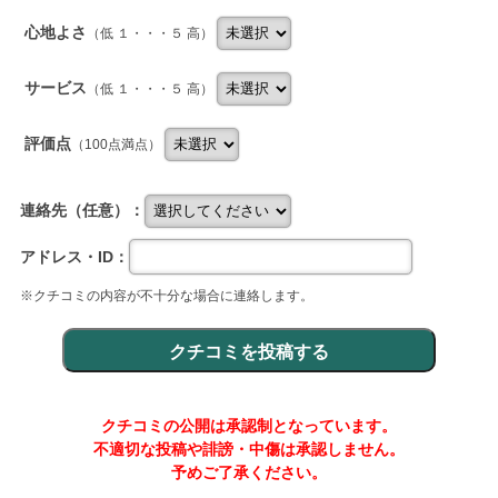
心地よさ
（低 １・・・５ 高）
サービス
（低 １・・・５ 高）
評価点
（100点満点）
連絡先（任意）：
アドレス・ID：
※クチコミの内容が不十分な場合に連絡します。
クチコミの公開は承認制となっています。
不適切な投稿や誹謗・中傷は承認しません。
予めご了承ください。