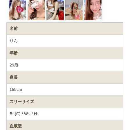
名前
りん
年齢
29歳
身長
155cm
スリーサイズ
B:-(C) / W:- / H:-
血液型