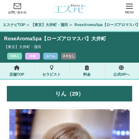
お問い合わせ
MENU
エスナビTOP
 ≫ 
【東京】大井町・蒲田
 ≫ 
 RoseAromaSpa【ローズアロマス
RoseAromaSpa【ローズアロマスパ】大井町
【東京】大井町・蒲田
日本人
出張
ルーム
ヌキなし
店舗TOP
セラピスト
料金
公式HPへ
りん（29）