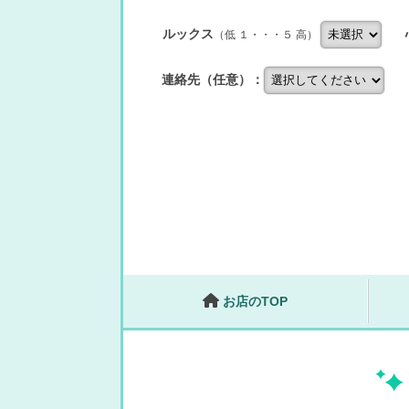
ルックス
（低 １・・・５ 高）
連絡先（任意）：
お店のTOP