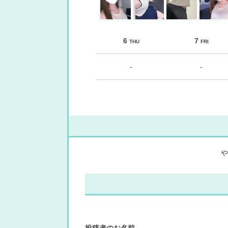
6
7
THU
FRI
-
-
や
投稿者のお名前