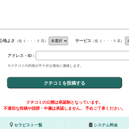
心地よさ
サービス
（低 １・・・５ 高）
（低 １・・・５ 高）
アドレス・ID：
※クチコミの内容が不十分な場合に連絡します。
クチコミの公開は承認制となっています。
不適切な投稿や誹謗・中傷は承認しません。
予めご了承ください。
セラピスト一覧
システム料金