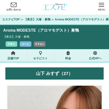
お問い合わせ
MENU
エスナビTOP
 ≫ 
【東京】大塚・巣鴨
 ≫ 
Aroma MODESTE（アロマモデスト）
Aroma MODESTE（アロマモデスト）巣鴨
【東京】大塚・巣鴨
日本人
ルーム
ヌキなし
店舗TOP
セラピスト
料金
公式HPへ
山下 みすず（27）