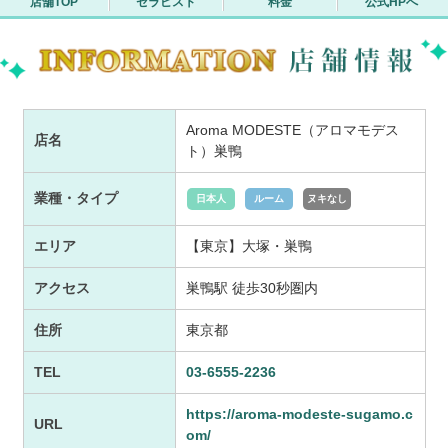
店舗TOP
セラピスト
料金
公式HPへ
Aroma MODESTE（アロマモデス
店名
ト）巣鴨
業種・タイプ
日本人
ルーム
ヌキなし
エリア
【東京】大塚・巣鴨
アクセス
巣鴨駅 徒歩30秒圏内
住所
東京都
TEL
03-6555-2236
https://aroma-modeste-sugamo.c
URL
om/