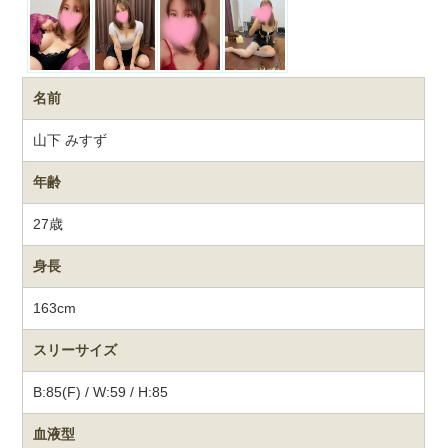
名前
山下 みすず
年齢
27歳
身長
163cm
スリーサイズ
B:85(F) / W:59 / H:85
血液型