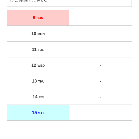
ひご体感ください。
9
-
SUN
10
-
MON
11
-
TUE
12
-
WED
13
-
THU
14
-
FRI
15
-
SAT