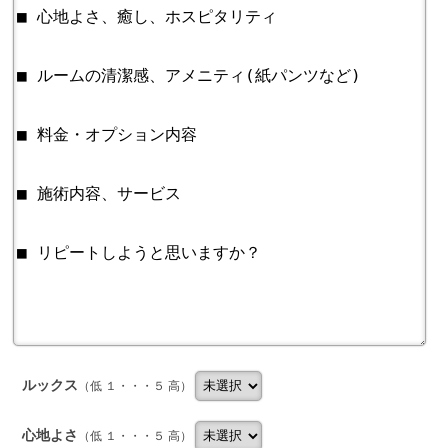
ルックス
（低 １・・・５ 高）
心地よさ
（低 １・・・５ 高）