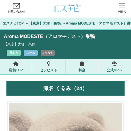
お問い合わせ
MENU
エスナビTOP
 ≫ 
【東京】大塚・巣鴨
 ≫ 
Aroma MODESTE（アロマモデスト）
Aroma MODESTE（アロマモデスト）巣鴨
【東京】大塚・巣鴨
日本人
ルーム
ヌキなし
店舗TOP
セラピスト
料金
公式HPへ
瀬名 くるみ（24）