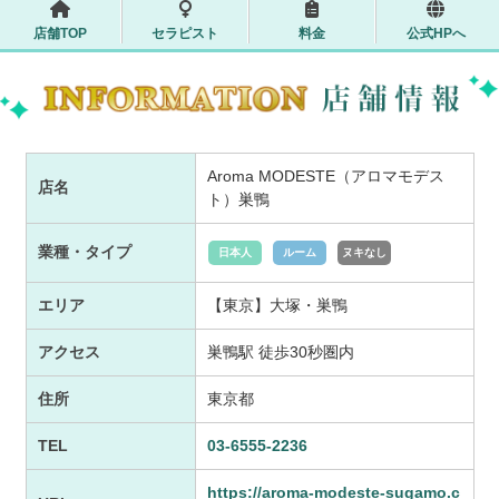
店舗TOP
セラピスト
料金
公式HPへ
Aroma MODESTE（アロマモデス
店名
ト）巣鴨
業種・タイプ
日本人
ルーム
ヌキなし
エリア
【東京】大塚・巣鴨
アクセス
巣鴨駅 徒歩30秒圏内
住所
東京都
TEL
03-6555-2236
https://aroma-modeste-sugamo.c