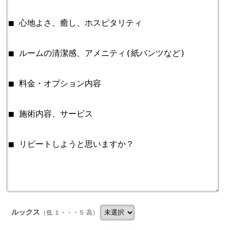
ルックス
（低 １・・・５ 高）