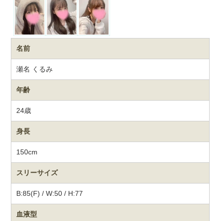
名前
瀬名 くるみ
年齢
24歳
身長
150cm
スリーサイズ
B:85(F) / W:50 / H:77
血液型