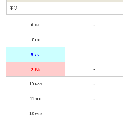
不明
6
-
THU
7
-
FRI
8
-
SAT
9
-
SUN
10
-
MON
11
-
TUE
12
-
WED