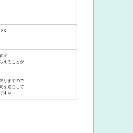
H:83
💭
らえることが
張りますので
間を過ごして
です☺️✨