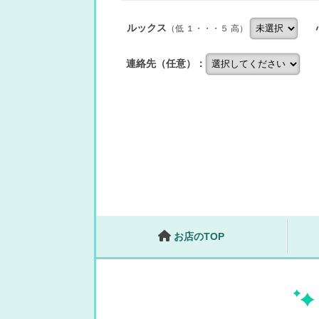
ルックス
（低 １・・・５ 高）
連絡先（任意）：
お店のTOP