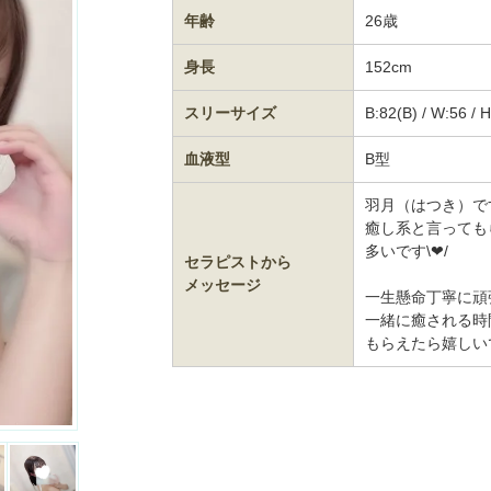
年齢
26歳
身長
152cm
スリーサイズ
B:82(B) / W:56 / 
血液型
B型
羽月（はつき）です
癒し系と言っても
多いです\❤︎/
セラピストから
メッセージ
一生懸命丁寧に頑
一緒に癒される時
もらえたら嬉しい