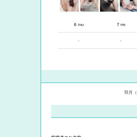
6
7
THU
FRI
-
-
羽月（