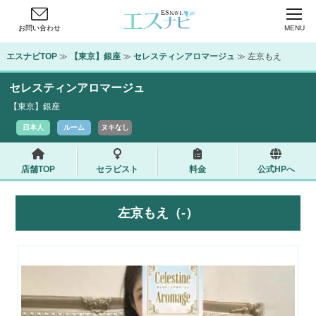
お問い合わせ
MENU
エスナビTOP
 ≫ 
【東京】銀座
 ≫ 
セレスティンアロマージュ
 ≫ 左京もえ
セレスティンアロマージュ
【東京】銀座
日本人
ルーム
ヌキなし
店舗TOP
セラピスト
料金
公式HPへ
左京もえ（-）