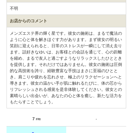
不明
お店からのコメント
メンズエステ界の輝く星です。彼女の施術は、まるで魔法の
ように心と体を解きほぐす力があります。まず彼女の明るい
笑顔に迎えられると、日常のストレスが一瞬にして消え去り
ます。話好きなゆいは、お客様との会話を通じて、心の距離
を縮め、まるで友人と過ごすようなリラックスしたひととき
を提供します。それだけではありません。彼女の施術は圧倒
的な高技術を誇り、経験豊富な手技はまさに至福のひとと
き。肩こりや疲れを忘れさせ、極上のリラクゼーションへと
導きます。彼女の温かい手が肌に触れるたびに、体の芯から
リフレッシュされる感覚を是非体験してください。彼女との
素晴らしい出会いが、あなたの心と体を癒し、新たな活力を
もたらすことでしょう。
7
-
FRI