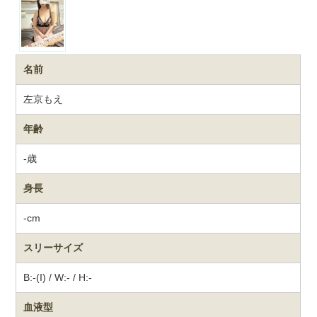
名前
左京もえ
年齢
-歳
身長
-cm
スリーサイズ
B:-(I) / W:- / H:-
血液型