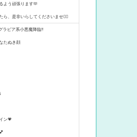
るよう頑張ります🫶
ら、是非いらしてくださいませ🙇‍♀️
✨グラビア系小悪魔降臨‼
なたぬき顔
6
イン💗
