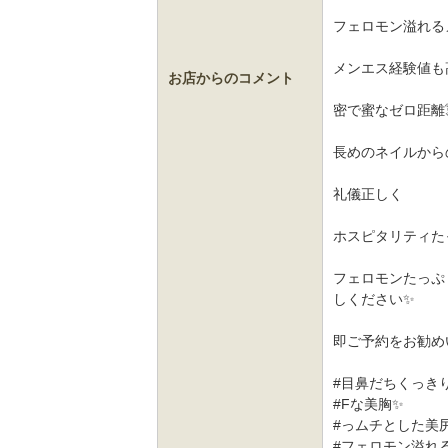
フェロモン溢れる
メンエス経験値も
お店からのコメント
密で蜜なゼロ距離
長めのネイルから
礼儀正しく
ホスピタリティた
フェロモンたっぷ
しください✨
即ご予約をお勧め
#目鼻だちくっき
#Fな美胸✨
#っムチとした美尻
#フェロモン溢れ