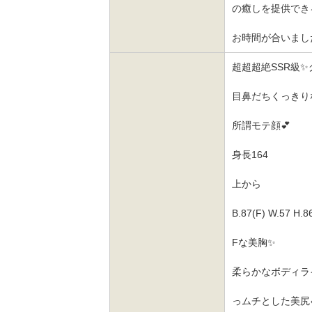
の癒しを提供でき
お時間が合いました
超超超絶SSR級
目鼻だちくっきり
所謂モテ顔💕
身長164
上から
B.87(F) W.57 H.8
Fな美胸✨
柔らかなボディラ
っムチとした美尻