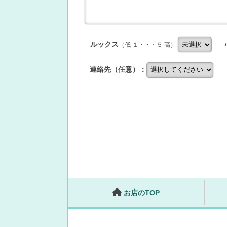
ルックス
（低 １・・・５ 高）
連絡先（任意）：
お店のTOP