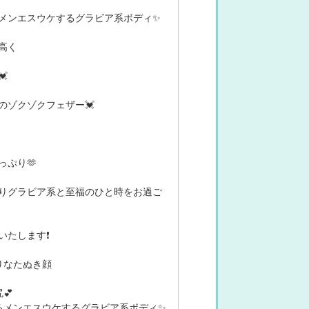
メンエスウケするグラビア系ボディ✨
高く

のゾクゾクフェザー💓
っぷり🫶
りグラビア系と至福のひと時をお過ご
いたします❗
りなたぬき顔
💕
るメンエスウケするグラビア系ボディ✨