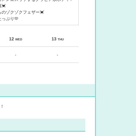
💓
らのゾクゾクフェザー💓
っぷり🫶
12
13
WED
THU
-
-
！