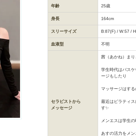
年齢
25歳
身長
164cm
スリーサイズ
B:87(F) / W:57 / 
血液型
不明
茜（あかね）まり
学生時代はバスケ
ージもしたり
マッサージはする
セラピストから
最近はピラティス
メッセージ
す✨
メンエスは学生の
あすの活力をメン