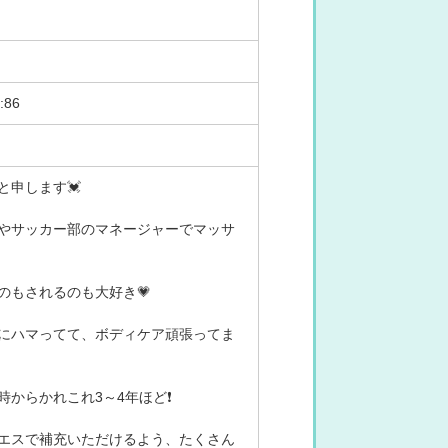
H:86
と申します💓
やサッカー部のマネージャーでマッサ
のもされるのも大好き💗
にハマってて、ボディケア頑張ってま
時からかれこれ3～4年ほど❗
エスで補充いただけるよう、たくさん