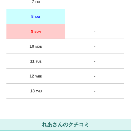
7
-
FRI
8
-
SAT
9
-
SUN
10
-
MON
11
-
TUE
12
-
WED
13
-
THU
れあさんのクチコミ