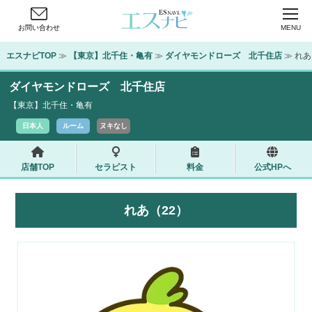
お問い合わせ
MENU
エスナビTOP
 ≫ 
【東京】北千住・亀有
 ≫ 
ダイヤモンドローズ　北千住店
 ≫ れあ
ダイヤモンドローズ 北千住店
【東京】北千住・亀有
日本人
ルーム
ヌキなし
店舗TOP
セラピスト
料金
公式HPへ
れあ（22）