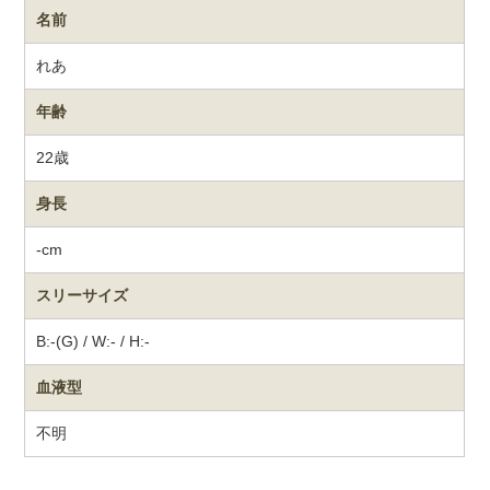
名前
れあ
年齢
22歳
身長
-cm
スリーサイズ
B:-(G) / W:- / H:-
血液型
不明