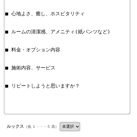
ルックス
（低 １・・・５ 高）