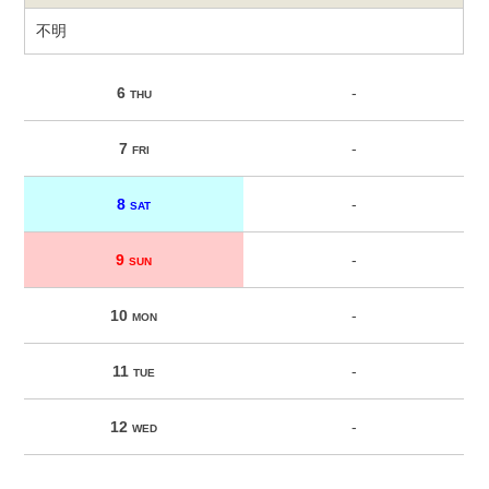
不明
6
-
THU
7
-
FRI
8
-
SAT
9
-
SUN
10
-
MON
11
-
TUE
12
-
WED