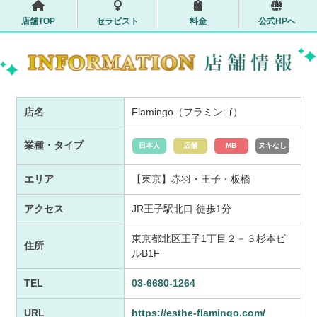
店舗TOP
セラピスト
料金
公式HPへ
店名
Flamingo（フラミンゴ）
業種・タイプ
日本人
店舗
MB
ヌキなし
エリア
【東京】赤羽・王子・板橋
アクセス
JR王子駅北口 徒歩1分
東京都北区王子1丁目２－３杉本ビ
住所
ルB1F
TEL
03-6680-1264
URL
https://esthe-flamingo.com/