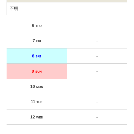
不明
6
-
THU
7
-
FRI
8
-
SAT
9
-
SUN
10
-
MON
11
-
TUE
12
-
WED