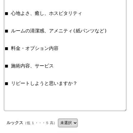
ルックス
（低 １・・・５ 高）