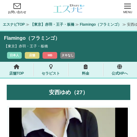
お問い合わせ
MENU
エスナビTOP
 ≫ 
【東京】赤羽・王子・板橋
 ≫ 
Flamingo（フラミンゴ）
 ≫ 安西
Flamingo（フラミンゴ）
【東京】赤羽・王子・板橋
日本人
店舗
MB
ヌキなし
店舗TOP
セラピスト
料金
公式HPへ
安西ゆめ（27）