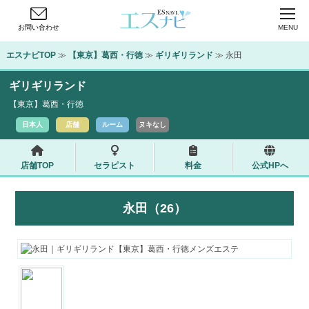
お問い合わせ
MENU
エスナビTOP
 ≫ 
【東京】葛西・行徳
 ≫ 
ギリギリランド
 ≫ 永田
ギリギリランド
【東京】葛西・行徳
日本人
店舗
ルーム
ヌキなし
店舗TOP
セラピスト
料金
公式HPへ
永田（26）