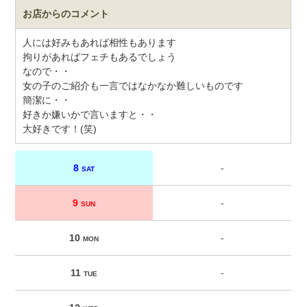
お店からのコメント
人には好みもあれば相性もあります
拘りがあればフェチもあるでしょう
なので・・
女の子のご紹介も一言ではなかなか難しいものです
簡潔に・・
好きか嫌いかで言いますと・・
大好きです！(笑)
8
-
SAT
9
-
SUN
10
-
MON
11
-
TUE