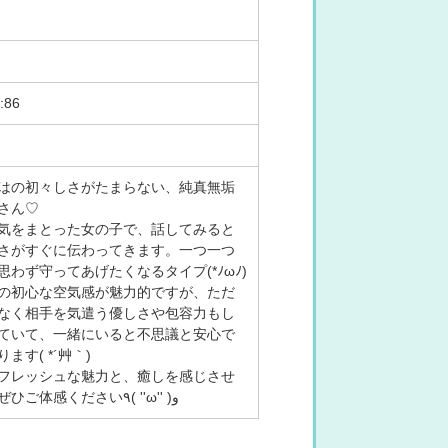
H:86
はの初々しさがたまらない、純真無垢
さん♡
気をまとった女の子で、話してみると
さがすぐに伝わってきます。一つ一つ
わず守ってあげたくなるタイプ(*ﾉωﾉ)
の初心な空気感が魅力的ですが、ただ
なく相手を気遣う優しさや包容力もし
ていて、一緒にいると不思議と安心で
す( *´艸｀)
フレッシュな魅力と、癒しを感じさせ
る柔らかな人柄をぜひご体感ください٩( ''ω'' )و