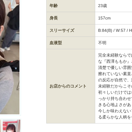
年齢
23歳
身長
157cm
スリーサイズ
B:84(B) / W:57 / 
血液型
不明
完全未経験ならで
な『西澤ももか』
清楚で優しい雰囲
擦れていない素直
の反応が自然で、思
お店からのコメント
未経験だからこそ
初々しいだけでは
っかり持ち合わせ
きる心地よさがありま
今しか味わえない