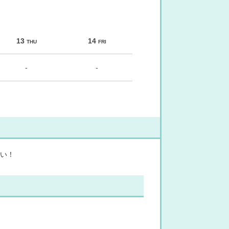
13
14
THU
FRI
-
-
い！