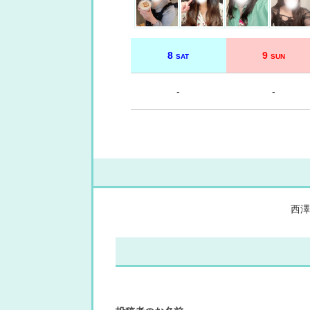
8
9
SAT
SUN
-
-
西澤