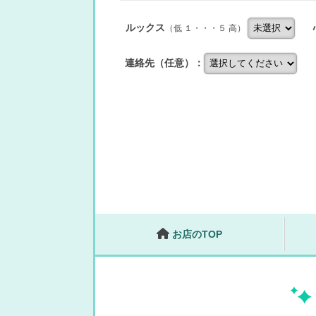
ルックス
（低 １・・・５ 高）
連絡先（任意）：
お店のTOP