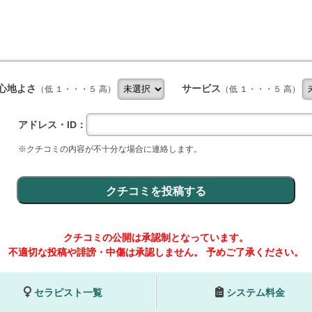
心地よさ
サービス
（低 １・・・５ 高）
（低 １・・・５ 高）
アドレス・ID：
※クチコミの内容が不十分な場合に連絡します。
クチコミの公開は承認制となっています。
不適切な投稿や誹謗・中傷は承認しません。
予めご了承ください。
セラピスト一覧
システム料金