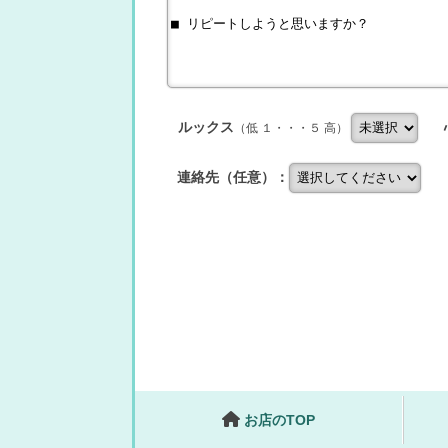
ルックス
（低 １・・・５ 高）
連絡先（任意）：
お店のTOP