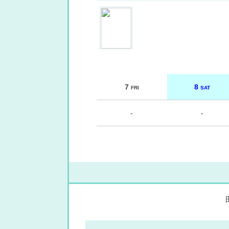
7
8
FRI
SAT
-
-