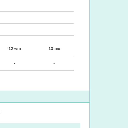
12
13
WED
THU
-
-
！