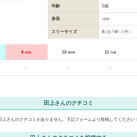
年齢
0歳
身長
-cm
スリーサイズ
B:-() / W:- / H:-
9
10
11
SUN
MON
TUE
-
-
-
田上さんのクチコミ
田上さんのクチコミがありません。
下記フォームより投稿してください