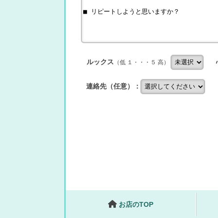
ルックス
（低 １・・・５ 高）
連絡先（任意）：
お店のTOP