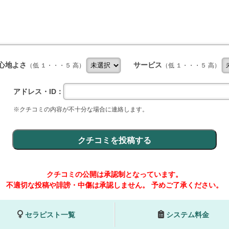
心地よさ
サービス
（低 １・・・５ 高）
（低 １・・・５ 高）
アドレス・ID：
※クチコミの内容が不十分な場合に連絡します。
クチコミの公開は承認制となっています。
不適切な投稿や誹謗・中傷は承認しません。
予めご了承ください。
セラピスト一覧
システム料金