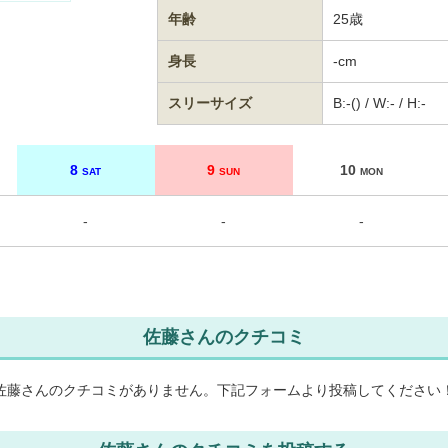
年齢
25歳
身長
-cm
スリーサイズ
B:-() / W:- / H:-
8
9
10
SAT
SUN
MON
-
-
-
佐藤さんのクチコミ
佐藤さんのクチコミがありません。
下記フォームより投稿してください