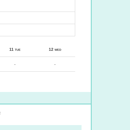
11
12
TUE
WED
-
-
！