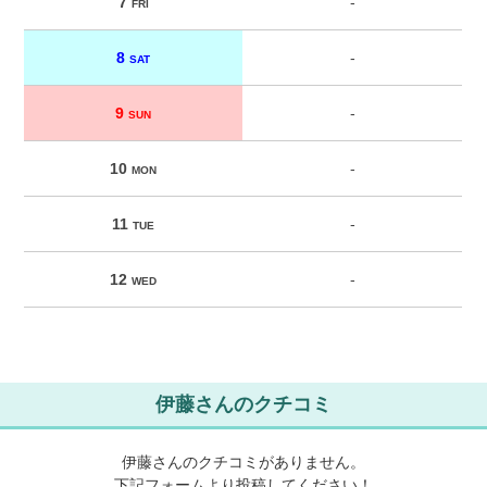
7
-
FRI
8
-
SAT
9
-
SUN
10
-
MON
11
-
TUE
12
-
WED
伊藤さんのクチコミ
伊藤さんのクチコミがありません。
下記フォームより投稿してください！