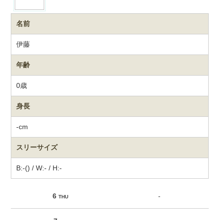
名前
伊藤
年齢
0歳
身長
-cm
スリーサイズ
B:-() / W:- / H:-
6
-
THU