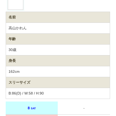
名前
高山かれん
年齢
30歳
身長
162cm
スリーサイズ
B:86(D) / W:58 / H:90
8
-
SAT