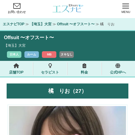
お問い合わせ
MENU
エスナビTOP
 ≫ 
【埼玉】大宮
 ≫ 
Offsuit 〜オフスート〜
 ≫ 橘　りお
Offsuit 〜オフスート〜
【埼玉】大宮
日本人
ルーム
MB
ヌキなし
店舗TOP
セラピスト
料金
公式HPへ
橘 りお（27）