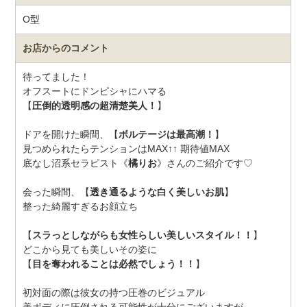
O型
お店からのコメント
待ってました！
オフスートにドンピシャにハマる
【
圧倒的透明感の超清楚美人！
】
ドアを開けた瞬間、【
ボルテージは最高潮！
】
見つめられたらテンションはMAX↑↑ 期待値MAX
底なし沼系セラピスト《
橘りお
》さんのご紹介です♡
会った瞬間、【
透き通るような白く美しいお肌
】
整った綺麗すぎるお顔立ち
【
スラっとしながらも女性らしい美しいスタイル！！
】
どこから見ても美しいその姿に
【
目を奪われることは必然でしょう！！
】
初対面の際は彼女の持つ圧巻のビジュアル