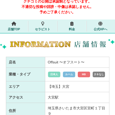
クチコミの公開は承認制となっています。
不適切な投稿や誹謗・中傷は承認しません。
予めご了承ください。
店舗TOP
セラピスト
料金
公式HPへ
店名
Offsuit 〜オフスート〜
業種・タイプ
日本人
ルーム
MB
ヌキなし
エリア
【埼玉】大宮
アクセス
大宮駅
埼玉県さいたま市大宮区宮町１丁目
住所
９