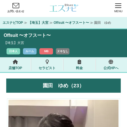
お問い合わせ
MENU
エスナビTOP
 ≫ 
【埼玉】大宮
 ≫ 
Offsuit 〜オフスート〜
 ≫ 園田　ゆめ
Offsuit 〜オフスート〜
【埼玉】大宮
日本人
ルーム
MB
ヌキなし
店舗TOP
セラピスト
料金
公式HPへ
園田 ゆめ（23）