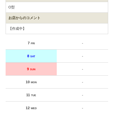
O型
お店からのコメント
【作成中】
7
-
FRI
8
-
SAT
9
-
SUN
10
-
MON
11
-
TUE
12
-
WED