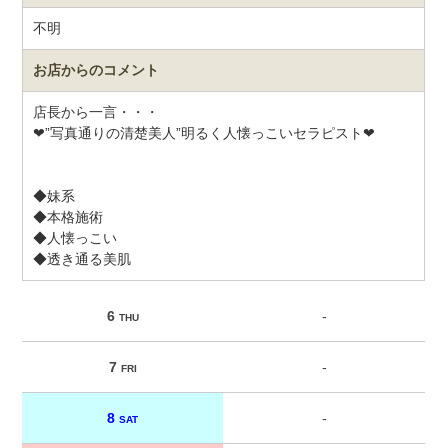
不明
お店からのコメント
店長から一言・・・
❤”写真通りの清楚美人”明るく人懐っこいセラピスト❤
◆妹系
◆本格施術
◆人懐っこい
◆透き通る美肌
6
-
THU
7
-
FRI
8
-
SAT