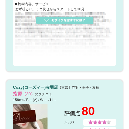
■ 施術内容、サービス
まず明るい。うつ伏せからスタートして30分…
Cozy(コーズィー)赤羽店
【東京】赤羽・王子・板橋
指原
（30）
のクチコミ
158cm / B:－(A) / W:－ / H:－
80
評価点
ルックス