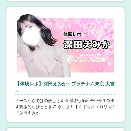
ラグタイム銀座～LuxuryTime～
客様ファーストの店を目指しております。
8月9日(日) 13:15
【東京】 銀座
初回～３回目迄「90分16,000円(Ｄリンパ込)」!!
ご新規優待キャンペーン実施中!!店舗型の神田ルームを除
く、マンションタイプのルームにてご利用のご新規様は
お得に利用が可能です！90分コースで2,000円割引、120
分以上のコースは3,000円割引いたします♪ぜひこの機会
にラグタイムをお試しください☆■ラグジュアリーコース
90分18,000円 →16,000円120分23,000円 →20,000円
Aroma Jewels【アロマジュエルズ】新宿 秋葉原 五反田 新橋
150分29,000円 →26,000円180分35,000円 →32,000
円ラグタイムでは、すべてのコースで「ディープリン
8月9日(日) 13:15
【東京】 新宿
パ」「ヘッドマッサージ」がコース料金に含まれており
オールあおむけコース
ます☆優待キャンペーンは３回目まで利用可能です♪☆４
70分オールあおむけコース！！背面施術が苦手な方、ご
回目以降は会員登録がオススメ！ラグタイム会員サイト
安心ください！！そのような方はぜひを店をご利用くだ
にご登録いただくと、その日から使える2,000円割引クー
さい！！全コース時間あおむけのみのスペシャルなコー
【体験レポ】深田えみか～プラチナム東京 大宮
ポンを発行！ご利用ごとにいつでも使えるポイントが貯
スです。スタッフ一同お客様のご来店を心よりお待ちし
まったり、不定期でクーポンが発行されることもござい
～
ております。ご連絡お待ちしております♡▼お問合せ先0
ます☆まだ登録されていない方はぜひ公式HPからご登録
50-5444-9830▼オフィシャルHPはコチラhttps://aroma-j
池袋ストリーム
ナースならではの優しさ💉💦 濃密な触れ合いが生み出
ください♪
ewels.jp
す刺激的なひととき💕 今回は！ ドキドキのエロリズム
8月9日(日) 13:14
【東京】 池袋
『深田えみか...
価格破壊！！【超ディープよくばりコース】
【超ディープよくばりコース】MB＋ディープリンパ集中
❤️💙よくばりコース🩵極小MB＋無制限ディープリンパ集
中❤️２つのOPがコースにコミコミです💙☆★☆★☆★☆