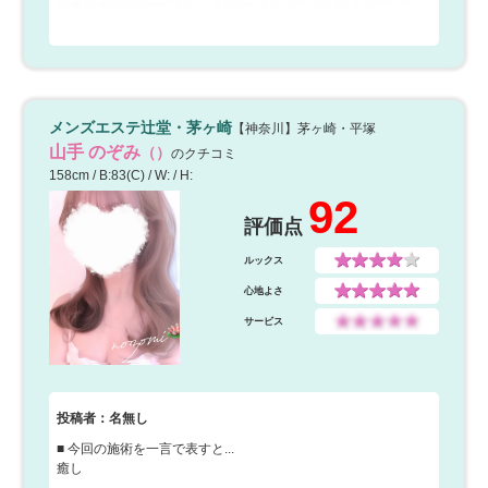
メンズエステ辻堂・茅ヶ崎
【神奈川】茅ヶ崎・平塚
山手 のぞみ
（）
のクチコミ
158cm / B:83(C) / W: / H:
92
評価点
ルックス
心地よさ
サービス
投稿者：名無し
■ 今回の施術を一言で表すと...
癒し