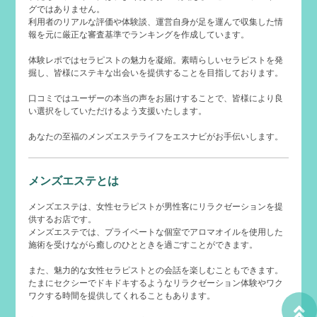
グではありません。
利用者のリアルな評価や体験談、運営自身が足を運んで収集した情
報を元に厳正な審査基準でランキングを作成しています。
体験レポではセラピストの魅力を凝縮。素晴らしいセラピストを発
掘し、皆様にステキな出会いを提供することを目指しております。
口コミではユーザーの本当の声をお届けすることで、皆様により良
い選択をしていただけるよう支援いたします。
あなたの至福のメンズエステライフをエスナビがお手伝いします。
メンズエステとは
メンズエステは、女性セラピストが男性客にリラクゼーションを提
供するお店です。
メンズエステでは、プライベートな個室でアロマオイルを使用した
施術を受けながら癒しのひとときを過ごすことができます。
また、魅力的な女性セラピストとの会話を楽しむこともできます。
たまにセクシーでドキドキするようなリラクゼーション体験やワク
ワクする時間を提供してくれることもあります。