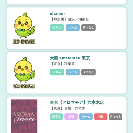
chaleur
【神奈川】藤沢・湘南台
日本人
ルーム
ヌキなし
天照 amaterasu 東京
【東京】秋葉原
日本人
ルーム
ヌキなし
東京【アロマモア】六本木店
【東京】赤坂・六本木
日本人
出張
ルーム
MB
ヌキなし