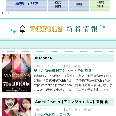
Madonna
8月9日(日) 13:18
【東京】 池袋
🔰【ご新規様限定】ネット予約割🔰
総額から1,000円OFF《条件》✅当店ご利用が初めてのお
客様✅「公式HPのWEB予約」で予約申請公式WEB予約
https://r.caskan.jp/madonna・割引は完全申告制となりま
す→WEB予約で申請する際、【ネット予約割】にチェッ
クしてください。・他イベント・割引併用不可💖おすす
めポイント-💖🔥毎日お得なイベント開催⇒《https://mad
Aroma Jewels【アロマジュエルズ】新橋 新宿 秋葉原 五反田
onna-tokyo.jp/news》🔥マンション型なので部屋代“0
円”🔥無香料オイル/無香料ボディソープ使用🔥他店舗の3
8月9日(日) 13:17
【東京】 新橋・浜松町
倍オイル使用（無料）🔥清潔感×品格重視の採用基準
オールあおむけコース