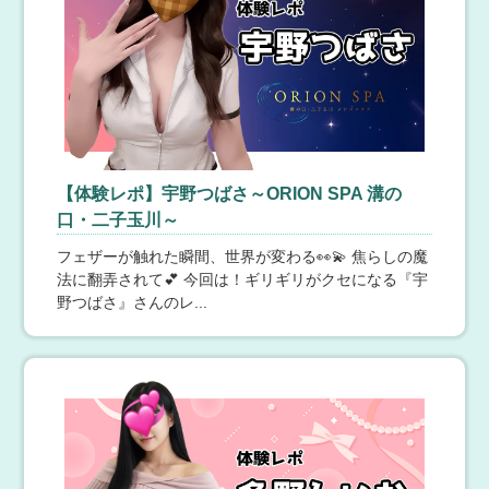
プンチャットの参加必須 ご不明点等はお気軽にお問い合
Lip Trip -リップトリップ-
4407LINE：https://lin.ee/LsgVONwご来店お待ちしてお
わせください♪
ります(^^)/
8月9日(日) 13:11
【東京】 府中・多摩センター
❤はるちゃん❤ 新人☆大手企業OL❤️美人秘書❤️
♥業界未経験の美人で優しいお姉様❤ 新人【志乃ちゃん】
♪ PICK UP NEW FACE GIRL!! 美人で優しいお姉様！未経
験33歳 ：T160 B93(F) W59 H87 志乃-しの-チャン(33歳)
皆さまへ... 【PICK UP NEW FACE GIRL!!】の情報です
☆未経験の優しいお姉様が業界デビューです！▼お店か
ら優しいお姉さんが入店しました。完全未経験です。華
【体験レポ】宇野つばさ～ORION SPA 溝の
Da,Vinci（ダヴィンチ）
やかな顔立ちで、最初お会いした時は、ハーフの女性か
口・二子玉川～
な？と思いました。見た目は美人で近寄り難く感じます
8月9日(日) 13:09
【東京】 成増・練馬
が、実際、会ってみると明るい性格で話しやすい子で
殿堂入りセラピスト、大人気清楚系代表かえでさん！！
フェザーが触れた瞬間、世界が変わる👀💫 焦らしの魔
す。マッサージも頑張って習得中ですので、ぜひご予約
ダヴィンチを代表する殿堂入り癒し系しラピスト！！マ
法に翻弄されて💕 今回は！ギリギリがクセになる『宇
ください。▼女の子から志乃（しの）です。よろしくお
イナスイオンを放つおっとり癒し系代表！！ご予約受付
野つばさ』さんのレ...
願い致します。こう言うお仕事は完全に未経験なので、
中です！！https://x.gd/HKHac全てを最高水準で併せ持つ
緊張しますが、どんな男性がきてくださるのか今から楽
パーフェクトセラピスト！！清楚な雰囲気と透明感溢れ
しみです。お昼間の仕事が終わってから出勤しますの
る美しさ！！面接官を唸らせた彼女の持つ雰囲気！！か
で、夜がメインです。是非会いに来てください。待って
えでAGE 24 T157 / B91 (F) / W56 / H87新ルームオープン
ゆるスパ 五反田店
ます！※ご予約はお早めにお願い致します。安心してご
割3,000円割引！！お早目のご予約をお勧め致します。＝
指名下さい。 MENU 美女一覧 写メ日記 本日出勤 クー
＝＝＝＝＝＝＝＝＝＝＝成増メンズエステ『Da.Vinci(ダ
8月9日(日) 13:03
【東京】 五反田・品川
ポン 最新情報 お気に入り TEL：090-7895-2300
ヴィンチ)』TEL.080-7157-3377営業時間:12：00～翌3：
全コースご新規様フリー限定3,000円引き
00受付時間:10：00～翌3：00LINE:davinci2024info@est
ホテル出張型メンズエステゆるスパ五反田店♪最高の癒し
he-davinci.com＝＝＝＝＝＝＝＝＝＝＝＝
をお届けします(*^▽^*)今だけ☆ご新規様フリー限定で全