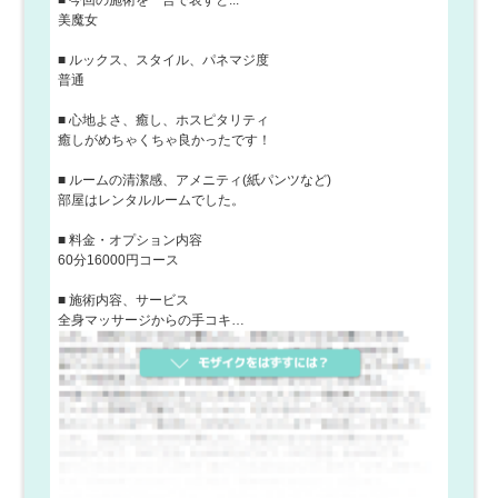
ピストの出勤時間のラスト枠でご利用していただいたお
美魔女
客様￥1,000割引き！■事前予約割引きセラピストの出勤
の1日以上前にご予約さえれたお客様￥1,000割引き！■そ
■ ルックス、スタイル、パネマジ度
の他割引きその他イベントやお得な割引きを期間限定で
普通
ご用意していますので、HPをチェックしてください！は
お客様のご来店を心よりおまちしています！メンズエス
■ 心地よさ、癒し、ホスピタリティ
テ行き慣れたお客様も、初めてメンズエステに行くお客
癒しがめちゃくちゃ良かったです！
様もメンズエステの魅力を体の芯までご満足いただける
ように日々サービスの向上を考えています。厳選された
■ ルームの清潔感、アメニティ(紙パンツなど)
美女たちの極上リラクゼーションをぜひご体感ください
部屋はレンタルルームでした。
■ 料金・オプション内容
60分16000円コース
■ 施術内容、サービス
全身マッサージからの手コキ…