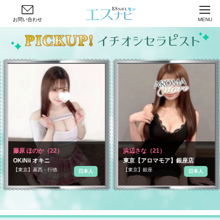
お問い合わせ
MENU
 ほのか（22）
浜辺さな（21）
成瀬
Nii オキニ
東京【アロマモア】銀座店
Pri
京】葛西・行徳
【東京】銀座
【東
日本人
日本人