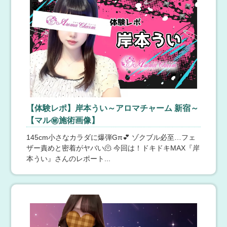
♡マッサージ上手なセラピスト♡
る満足感を、ぜひご体感ください。各種割引ご利用いた
Aroma Modeste Belle〜アロマモデストベル〜各種割引ご
だけます‼※ご予約時にお申し付けください♪♡新規割3,0
利用いただけます‼※ご予約時にお申し付けください♪♡
00円OFF♡♡フリー割2,000円OFF♡♡前日割1,000円OF
新規割3,000円OFF♡♡フリー割2,000円OFF♡♡前日割
F♡♡本指・リピ割2,000円OFF♡電話：03-6555-4407LI
1,000円OFF♡♡本指・リピ割2,000円OFF♡『青葉 もも
NE：https://lin.ee/LsgVONwご来店お待ちしております(^
か』綺麗なお顔立ちに抜群のプロポーション！妖艶な美
^)/
人セラピストさんです♡全てを包み込んでくれるような
Aroma MODESTE（アロマモデスト）練馬
包容力のある暖かい施術は非日常的な解放感を全身で感
じて頂けます。優しさ溢れる居心地の良い空間で、最高
8月9日(日) 13:11
【東京】 成増・練馬
のおもてなしをお楽しみ下さい。ハートフルな安らぎの
全エリア駅徒歩30秒です☆
一時をご堪能いただけます。
Aroma Modeste〜アロマモデスト〜です♫★高評価続出
★『卯月 あいか』扉を開けた瞬間、心が奪われるような
【体験レポ】岸本うい～アロマチャーム 新宿～
美しさ。どこか儚げな透明感を纏い、思わず目が離せな
【マル㊙施術画像】
くなるほどの魅力を放ちます。深いコリまでしっかりと
ほぐし、触れるたびに包み込まれるような温もりと解放
145cm小さなカラダに爆弾Gπ💕 ゾクブル必至…フェ
感が広がり日々の疲れや緊張さえも忘れさせてくれるこ
OLIVE SPA 横浜店
ザー責めと密着がヤバい🫠 今回は！ドキドキMAX『岸
とでしょう。物腰柔らかな語り口と繊細な気遣いで、心
本うい』さんのレポート...
まで癒やされる特別な時間を約束いたします。彼女にし
8月9日(日) 13:11
【神奈川】 横浜・関内
か作り出せない極上の癒しのひとときぜひその身で体感
【新人割が拡張しました】
してください。お客様が本当に求めているのは、セラピ
体験入店1ヶ月までのセラピスト限定60分12,100円➡通常
ストと過ごす時間そのものの価値ではないでしょうか。
価格より2,200円OFF90分17,600円→通常価格より3,300
ホッとできる空間でお待ちしております。各種割引ご利
円OFF120分23,100円➡通常価格より4,400円OFF未来の
用いただけます‼※ご予約時にお申し付けください♪♡新
No.1を見つけてください。 ※指名料込の総額※本指名様
規割3,000円OFF♡♡フリー割2,000円OFF♡♡前日割1,0
は別途1,100円を頂戴します※他割引との併用不可※オー
00円OFF♡♡本指・リピ割2,000円OFF♡電話：03-6555-