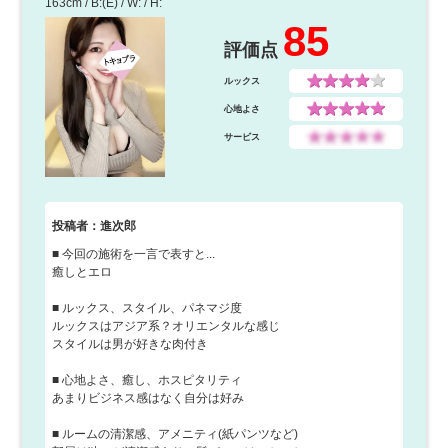
163cm / B:(E) / W: / H:
85
評価点
ルックス
心地よさ
サービス
投稿者：進次郎
■ 今回の施術を一言で表すと...
癒しとエロ
■ ルックス、スタイル、パネマジ度
ルックスはアジア系？オリエンタルな感じ
スタイルは男が好きな肉付き
■ 心地よさ、癒し、ホスピタリティ
あまりビジネス感はなく自分は好み
■ ルームの清潔感、アメニティ(紙パンツなど)