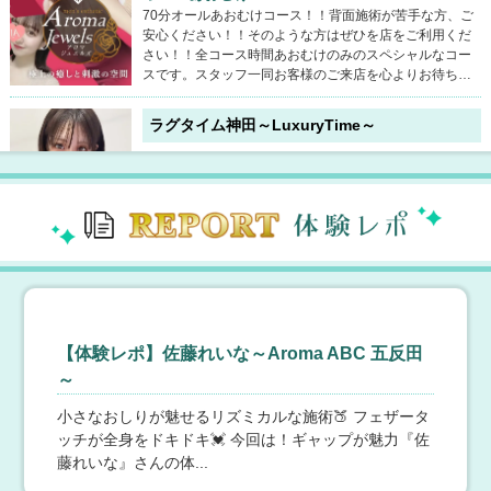
70分オールあおむけコース！！背面施術が苦手な方、ご
安心ください！！そのような方はぜひを店をご利用くだ
さい！！全コース時間あおむけのみのスペシャルなコー
スです。スタッフ一同お客様のご来店を心よりお待ちし
ております。ご連絡お待ちしております♡▼お問合せ先0
50-5444-9830▼オフィシャルHPはコチラhttps://aroma-j
ラグタイム神田～LuxuryTime～
ewels.jp
8月9日(日) 13:15
【東京】 神田
新人割がパワーアップしてリニューアル☆
対象の新人セラピスト(入店後、接客数30回迄)、コース
料金4000円割引・指名料無料にてご案内いたします♪対
象セラピストは公式HPの新人一覧でご確認ください。条
件は会員サイトに登録してクーポンを併用するだけ！http
s://luxtime.jp/signupご新規のお客様も会員様もどなた様
でも利用可能です！90分18,000円→14,000円120分23,0
ラグタイム五反田～LuxuryTime～
00円→19,000円150分29,000円→25,000円新人期間中は
何度でもこの料金♪※但し、同一セラピスト３回目以降の
8月9日(日) 13:15
【東京】 五反田・品川
【体験レポ】佐藤れいな～Aroma ABC 五反田
リピートは別途本指名料がかかります。※出張の場合は
今だけクレカ手数料０円♪割引利用もＯＫ！
～
上記に+3,000円で利用可能です。※ご新規優待キャンペ
「現金おろし忘れたけど、メンズエステへ行きたい！」
ーンとの併用はできません。
そんな時はラグタイムへ☆クレジットカード決済、楽天P
小さなおしりが魅せるリズミカルな施術🍑 フェザータ
ay決済に対応しております。なお、今だけ期間限定でク
ッチが全身をドキドキ💓 今回は！ギャップが魅力『佐
レカの決済手数料が０円です！しかも各種割引の利用も
藤れいな』さんの体...
できちゃいます♪また、領収書の発行もしておりますの
で、予約受付時にお申し付けくださいませ。私たちはお