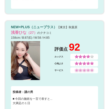
NEW+PLUS（ニュープラス）
【東京】秋葉原
浅香ひな
（27）
のクチコミ
158cm / B:87(E) / W:58 / H:85
92
評価点
ルックス
心地よさ
サービス
投稿者：謎の男
■ 今回の施術を一言で表すと...
大満足の１日