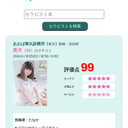
ps://lin.ee/eJSBkuS休📱リクエスト出勤🉑セラピストに直
🌺＼8月限定キャンペーン／🌺 『真夏の誘惑割』 ── アツくて、とろける夏のご褒美 ♡
接お問合せ下さい‼事前予約限定出勤‼ダイナミックボデ
🌺＼8月限定キャンペーン／🌺『真夏の誘惑割』── アツ
ィ✨癒しのオーラに包まれる現役白衣の天使★0星乃なな
くて、とろける夏のご褒美 ♡🌞今年の夏、あなたはどん
み40代T160/B91(G)/W60/H88▸LINE｜https://lin.ee/s7n1
な癒しを求めますか？蒸し暑い日々、火照る身体、募る
D9F▸HP｜https://x.gd/a0t32👑王道コース休📱リクエスト
ストレス…そんなあなたを、当店自慢のセラピストが“超
出勤🉑セラピストに直接お問合せ下さい‼事前予約限定出
施術”で優しく包み込みます。💋恋人のような距離感💫心
勤‼上品で官能的な大人の淑女★0白河あいみHP｜https://
地よくとろける指先🌿ほんのり香る夏の誘惑…そんな“忘
めるてぃぷらす
x.gd/IyhAkLINE｜https://lin.ee/poHJnPj休📱リクエスト出
れられないひととき”が、今だけお得に。━━━━━━━
勤🉑セラピストに直接お問合せ下さい‼●ご予約はこちら
あおば睾丸診療所
【東京】新橋・浜松町
━━━━━━━━🎁《真夏の誘惑割》内容ご予約時にこ
8月9日(日) 13:00
【神奈川】 横浜・関内
https://x.gd/FR9Qg
のキーワードをお伝えいただくだけで…✨全コース1,000
美月
（33）
のクチコミ
ラインでの予約受付も可能です💫
円OFF✨（※ご指名・フリーどちらでもOK）🗓開催期
164cm / B:85(D) / W:56 / H:82
🎀めるてぃぷらす🎀横浜駅徒歩5分圏内エリアに新店舗展
間：8月1日〜8月31日━━━━━━━━━━━━━━━
開中🧸電話をあまりしたくない...電話が出来る場所にいな
99
🔥この夏だけの、甘くてアツい癒し体験。一度味わえ
い...どう予約しようかと悩んでるあなた!!LINEからのご予
評価点
ば、もう戻れないかも…？🚨【ご注意】※他割引・キャ
約も可能です♪LINE ID： melty1当店では入会金一切掛
ンペーンとの併用不可※ご予約時の申告制（入店後の申
かってきません！入会金完全無料での案内可能です💫た
ルックス
告は適用外）スタンダードコース90分コース ￥18,000
くさんのご予約お待ちしております♪❥❥❥ おすすめコー
東京【アロマモア】高田馬場店
⇒ ￥17,000120分コース ￥23,000 ⇒ ￥22,000
心地よさ
ス❥❥❥ ９０分コース→１８，０００円１２０分コース→
150分コース ￥28,000 ⇒ ￥27,000東エスコース70
２３，０００円アクセス：JR横浜駅東口・西口より徒歩
8月9日(日) 13:00
【東京】 高田馬場
サービス
分コース ￥20,000 ⇒ ￥19,000100分コース ￥25,
５分営業時間：１２：００～翌５：００（１１：００～
🆕只今すぐにご案内可💗
000 ⇒ ￥24,000※その他割引きとの併用不可※決済
翌３：００受付）『めるてぃぷらす』TEL：080-7399-52
🆕8/9(日) 只今すぐにご案内可💗五ツ星セラピストが紳士
完了後の適用不可（ご予約時のみ適用）★☆いつでも開
16LINE ID： melty1
様のお越しをお待ちしております💕ご予約お待ちしてお
催お得なキャンペーン☆★■新人割引き入店から2週間の
ります🙇‍♀️💕新宿・東新宿・高田馬場・池袋・恵比寿・銀
新人セラピストをご指名すると￥2,000割引き！■スター
投稿者：たなか
座・日本橋 メンズエステ東京【アロマモア】⭐️https://aro
ト割引きセラピストの出勤時間のスタート枠でご利用し
mamore.tokyo/☎️03-6457-8322
ていただいたお客様￥1,000割引き！■ラスト割引きセラ
■ 今回の施術を一言で表すと...