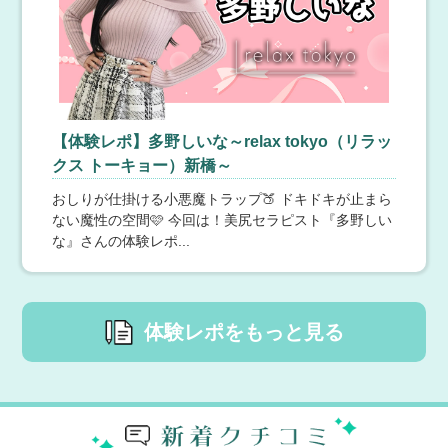
コース3,000円引き70分 13,000→10,00090分 15,000
→12,000120分 20,000→17,000150分 26,000→23,00
0東五反田エリアのホテルは交通費無料♡予約ができるホ
テルやおすすめホテルは当店HPをチェックしてください
AromaABC～スレンダー美人店～
^ ^各種オプションもございます！ゆるスパ五反田店お試
しあれ♡ぜひご予約お待ちしております☆
8月9日(日) 13:01
【東京】 五反田・品川
五反田No.1☆ハイレベルなセラピストが集まるお店♪
モデル体型、スレンダー体型✨美意識の高いセラピスト
【体験レポ】多野しいな～relax tokyo（リラッ
のみ採用💖☆☆☆五反田で今1番可愛いセラピストが集ま
クス トーキョー）新橋～
る話題のお店☆☆☆「Aroma ABC」は五反田駅から徒歩
5分の築浅1Rタイプのメンズエステです。美女セラピス
おしりが仕掛ける小悪魔トラップ🍑 ドキドキが止まら
トのスレンダーボディをふんだんに活かした極上メンズ
ない魔性の空間🩷 今回は！美尻セラピスト『多野しい
エステ施術を提供します✨70分コース 15,000円90分コ
The Best & More ～最高のものとそれ以上のもの～
な』さんの体験レポ...
ース 17,000円120分コース 21,000円150分コース 25,000
円ぜひご利用くださいませ☆
8月9日(日) 13:00
【東京】 新橋・浜松町
★0出勤情報
⚠別は、別邸の略心・技・体✨本格施術と匠の技🏆★0青
柳れいかHP｜https://x.gd/OwQJ1LINE｜https://lin.ee/H7X
体験レポをもっと見る
Lo5r休📱リクエスト出勤🉑セラピストに直接お問合せ下
さい‼穏やかで妖艶💄温もり密着で甘くとろける至福の癒
し❤★0朝比奈みなみHP｜https://x.gd/ApTQILINE｜http
s://lin.ee/lvGDkew休📱リクエスト出勤🉑セラピストに直
東京メンズエステ 池袋
接お問合せ下さい‼事前予約限定出勤‼次世代エース✨ハ
ーフ美人★0妃あんじゅHP｜https://x.gd/iqDPnLINE｜htt
8月9日(日) 13:00
【東京】 池袋