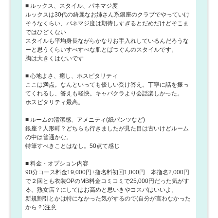
■ ルックス、スタイル、パネマジ度
ルックスは30代の綺麗なお姉さん系銀座のクラブでやっていけ
そうなくらい、パネマジ度は期待しすぎるとだめだけどそこま
ではひどくない
スタイルも平均身長ながらかなりお手入れしているんだろうな
ーと思うくらいすべすべな肌とばつぐんのスタイルです。
胸は大きくはないです
■ 心地よさ、癒し、ホスピタリティ
ここは満点。なんといっても優しい受け答え。丁寧に話を振っ
てくれるし、答えも軽快。キャバクラより会話楽しかった。
ホスピタリティ最高。
■ ルームの清潔感、アメニティ(紙パンツなど)
銀座？人形町？どちらも行きましたが見た目は古いけどルーム
の中は普通かな。
特筆すべきことはなし。50点て感じ
■ 料金・オプション内容
90分コース料金19,000円+指名料初回1,000円 本指名2,000円
で２回とも衣装OPのMB料金コミコミで25,000円だった気がす
る。熟女店？にしてはお高めと思いきやコスパはいいよ。
新規割引とかは特になかった気がするので(自分が言わなかった
から？)注意