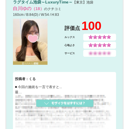
ラグタイム池袋～LuxuryTime～
【東京】池袋
白川ゆの
（18）
のクチコミ
160cm / B:84(D) / W:54 / H:83
100
評価点
ルックス
心地よさ
サービス
投稿者：くる
■ 今回の施術を一言で表すと...
最…