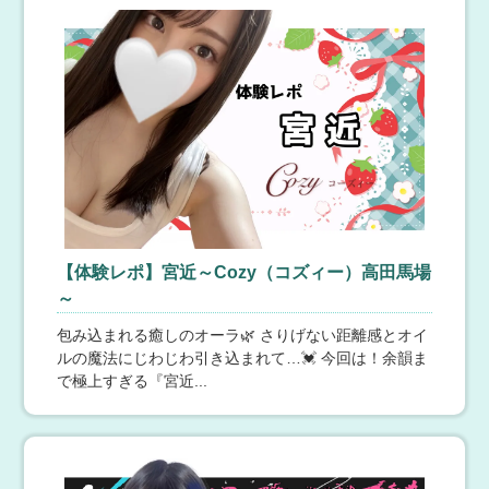
★☆★☆★☆★☆★60分コース 21000円⇒《14000円》
90分コース25000円⇒《18000円》120分コース30000円
⇒《23000円》150分コース 36000円⇒《29000円》☆★
ラビット空間 新橋ルーム
☆★☆★☆★☆★☆★☆★☆★『情報局見た』とお伝え
くださいフリー、ネット指名、本指名すべてでご予約可
8月9日(日) 13:13
【東京】 新橋・浜松町
能です🌟📳LINE予約📳【https://lin.ee/vnBHutI】📞電話予
業界初！バニーガール✕プラネタリウムのメンズエステ♪
約📞【080‐7513‐7226】💻公式サイト💻【https://ikebuku
❤️採用率5%の最上級美女多数❤️💖アイドル＆モデル級の
ro-stream.net/】池袋NO.1ホテル型メンズエステ『池袋ス
セラピストによるトロトロ⚠️脳汁ドバドバ⚠️の濃厚施術
トリーム』
をお楽しみ頂けます💖
Aroma MODESTE（アロマモデスト）巣鴨
【体験レポ】宮近～Cozy（コズィー）高田馬場
8月9日(日) 13:12
【東京】 大塚・巣鴨
～
『いちど会ったらまた会いたくなる』
Aroma Modeste〜アロマモデスト〜です♫イチオシセラ
包み込まれる癒しのオーラ🌿 さりげない距離感とオイ
ピスト♡『花咲 なごみ』花が咲くようなふんわりとした
ルの魔法にじわじわ引き込まれて…💓 今回は！余韻ま
笑顔。上品な愛らしさと知性を兼ね備え、ひとたび微笑
で極上すぎる『宮近...
めば心まで癒されるような雰囲気をまとっています。絶
妙な手つきで体を丁寧にほぐし、じわじわと奥深くまで
快感を届けてくれるその技はまさに至福。巧みな指先が
アロマモデストベル 日本橋
あなたの疲れと欲望を解き放ち未知の感覚へと導きま
す。グラマラスな美貌と、知性あふれる気品。その両方
8月9日(日) 13:12
【東京】 日本橋・東京
を兼ね備えたなごみによる極上のひととき。想像を超え