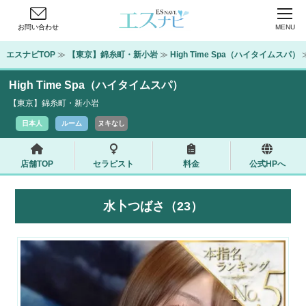
お問い合わせ
MENU
エスナビTOP
 ≫ 
【東京】錦糸町・新小岩
 ≫ 
High Time Spa（ハイタイムスパ）
High Time Spa（ハイタイムスパ）
【東京】錦糸町・新小岩
日本人
ルーム
ヌキなし
店舗TOP
セラピスト
料金
公式HPへ
水卜つばさ（23）