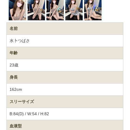
名前
水卜つばさ
年齢
23歳
身長
162cm
スリーサイズ
B:84(D) / W:54 / H:82
血液型