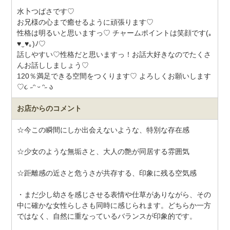
水卜つばさです♡
お兄様の心まで癒せるように頑張ります♡
性格は明るいと思いますっ♡ チャームポイントは笑顔です(｡
♥‿♥｡)ﾉ♡
話しやすい♡性格だと思いますっ！お話大好きなのでたくさ
んお話ししましょう♡
120％満足できる空間をつくります♡ よろしくお願いします
♡૮ ˶ᵔ ᵕ ᵔ˶ ა
お店からのコメント
☆今この瞬間にしか出会えないような、特別な存在感
☆少女のような無垢さと、大人の艶が同居する雰囲気
☆距離感の近さと危うさが共存する、印象に残る空気感
・まだ少し幼さを感じさせる表情や仕草がありながら、その
中に確かな女性らしさも同時に感じられます。どちらか一方
ではなく、自然に重なっているバランスが印象的です。