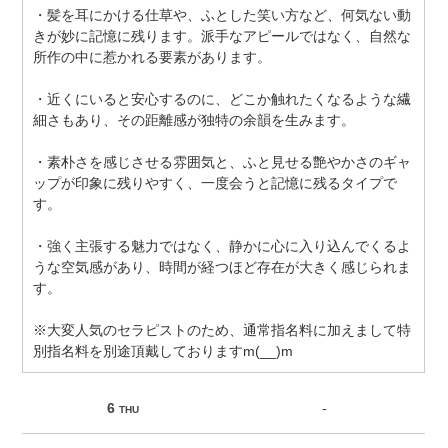
・髪を耳にかける仕草や、ふとした笑い方など、何気ない動
きが妙に記憶に残ります。派手なアピールではなく、自然な
所作の中に惹かれる要素があります。
・近くにいると安心するのに、どこか触れたくなるような繊
細さもあり、その距離感が独特の余韻を生みます。
・素朴さを感じさせる雰囲気と、ふと見せる艶やかさのギャ
ップが印象に残りやすく、一度会うと記憶に残るタイプで
す。
・強く主張する魅力ではなく、静かに心に入り込んでくるよ
うな空気感があり、時間が経つほど存在が大きく感じられま
す。
※大変人気のセラピストのため、通常指名料に加えまして特
別指名料を別途頂戴しておりますm(__)m
6
-
THU